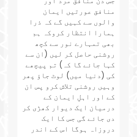
جس دن منافق مَرد اور
منافق عورتیں ایمان
والوں سے کہیں گے کہ ذرا
ہمارا انتظار کروکہ ہم
بھی تمہارے نور سے کچھ
روشنی حاصل کر لیں (ان سے
کہا جائے گا کہ) تم پیچھے
کی (دنیا میں) لوٹ جاؤ پھر
وہیں روشنی تلاش کرو پس ان
کے اور اہلِ ایمان کے
درمیان ایک دیوار کھڑی کر
دی جائے گی جس کا ایک
دروزاہ ہوگا اس کے اندر