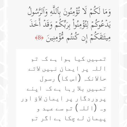
وَمَا لَكُمۡ لَا تُؤۡمِنُونَ بِٱللَّهِ وَٱلرَّسُولُ
یَدۡعُوكُمۡ لِتُؤۡمِنُوا۟ بِرَبِّكُمۡ وَقَدۡ أَخَذَ
مِیثَـٰقَكُمۡ إِن كُنتُم مُّؤۡمِنِینَ
﴿8﴾
تمہیں کیا ہوا ہے کہ تم
اللہ پر ایمان نہیں لاتے
حالانکہ (اس کا) رسول
تمہیں بلا رہا ہے کہ اپنے
پروردگار پر ایمان لاؤ اور
وہ (اللہ) تم سے عہد و
پیمان لے چکا ہے اگر تم