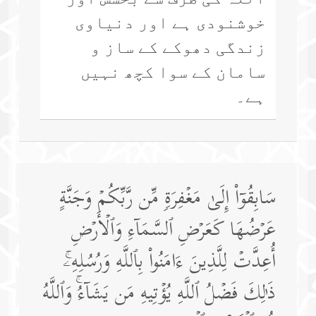
خوشنودی ہے اور دنیاوی
زندگی دھوکے کے ساز و
سامان کے سوا کچھ نہیں
ہے۔
سَابِقُوۤا۟ إِلَىٰ مَغۡفِرَةࣲ مِّن رَّبِّكُمۡ وَجَنَّةٍ
عَرۡضُهَا كَعَرۡضِ ٱلسَّمَاۤءِ وَٱلۡأَرۡضِ
أُعِدَّتۡ لِلَّذِینَ ءَامَنُوا۟ بِٱللَّهِ وَرُسُلِهِۦۚ
ذَ ٰ⁠لِكَ فَضۡلُ ٱللَّهِ یُؤۡتِیهِ مَن یَشَاۤءُۚ وَٱللَّهُ