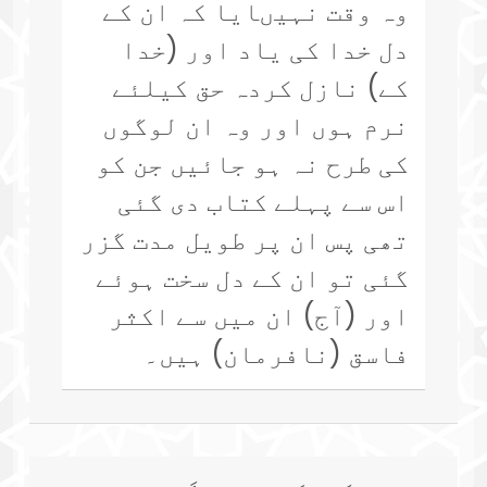
وہ وقت نہیںایا کہ ان کے
دل خدا کی یاد اور (خدا
کے) نازل کردہ حق کیلئے
نرم ہوں اور وہ ان لوگوں
کی طرح نہ ہو جائیں جن کو
اس سے پہلے کتاب دی گئی
تھی پس ان پر طویل مدت گزر
گئی تو ان کے دل سخت ہوئے
اور (آج) ان میں سے اکثر
فاسق (نافرمان) ہیں۔