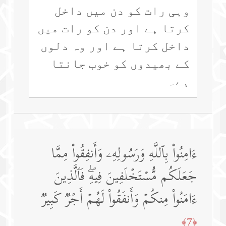
وہی رات کو دن میں داخل
کرتا ہے اور دن کو رات میں
داخل کرتا ہے اور وہ دلوں
کے بھیدوں کو خوب جانتا
ہے۔
ءَامِنُوا۟ بِٱللَّهِ وَرَسُولِهِۦ وَأَنفِقُوا۟ مِمَّا
جَعَلَكُم مُّسۡتَخۡلَفِینَ فِیهِۖ فَٱلَّذِینَ
ءَامَنُوا۟ مِنكُمۡ وَأَنفَقُوا۟ لَهُمۡ أَجۡرࣱ كَبِیرࣱ
﴿7﴾