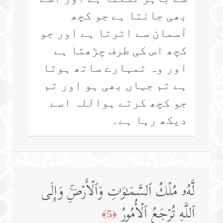
بھی جانتا ہے جو کچھ
آسمان سے اترتا ہے اور جو
کچھ اس کی طرف چڑھتا ہے
اور وہ تمہارے ساتھ ہوتا
ہے تم جہاں بھی ہو اور تم
جو کچھ کرتے ہواللہ اسے
دیکھ رہا ہے۔
لَّهُۥ مُلۡكُ ٱلسَّمَـٰوَ ٰ⁠تِ وَٱلۡأَرۡضِۚ وَإِلَى
ٱللَّهِ تُرۡجَعُ ٱلۡأُمُورُ
﴿5﴾