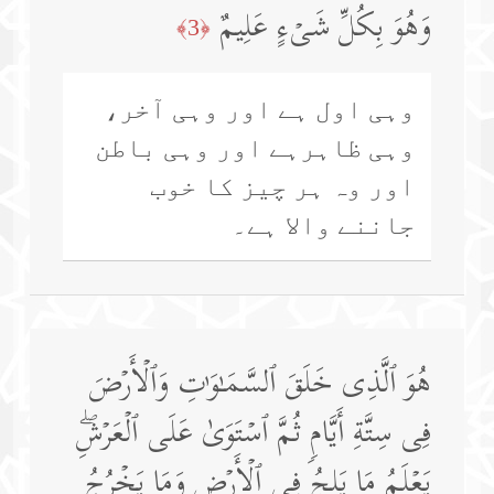
وَهُوَ بِكُلِّ شَیۡءٍ عَلِیمٌ
﴿3﴾
وہی اول ہے اور وہی آخر،
وہی ظاہرہے اور وہی باطن
اور وہ ہر چیز کا خوب
جاننے والا ہے۔
هُوَ ٱلَّذِی خَلَقَ ٱلسَّمَـٰوَ ٰ⁠تِ وَٱلۡأَرۡضَ
فِی سِتَّةِ أَیَّامࣲ ثُمَّ ٱسۡتَوَىٰ عَلَى ٱلۡعَرۡشِۖ
یَعۡلَمُ مَا یَلِجُ فِی ٱلۡأَرۡضِ وَمَا یَخۡرُجُ