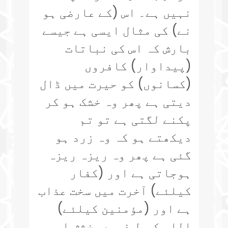
نہیں ہے۔ اس (کے عارضی ہو
نے) کی مثال ایسی ہے جیسے
بارش کہ اس کی نباتات
(پیداوار) کافروں
(کسانوں) کو حیرت میں ڈال
دیتی ہے پھر وہ خشک ہو کر
پکنے لگتی ہے تو تم
دیکھتے ہو کہ وہ زرد ہو
گئی ہے پھر وہ ریزہ ریزہ
ہوجاتی ہے اور (کفار
کیلئے) آخرت میں سخت عذاب
ہے اور (مؤمنین کیلئے)
اللہ کی طرف سے بخشش اور