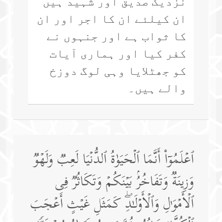
نزدیک صدیق اور شہید ہیں
ان کیلئے ان کا اجر اور ان
کا ثواب ہے اور جنہوں نے
کفر کیا اور ہماری آیات
کو جھٹلایا وہی لوگ دوزخ
والے ہیں۔
ٱعۡلَمُوۤا۟ أَنَّمَا ٱلۡحَیَوٰةُ ٱلدُّنۡیَا لَعِبࣱ وَلَهۡوࣱ
وَزِینَةࣱ وَتَفَاخُرُۢ بَیۡنَكُمۡ وَتَكَاثُرࣱ فِی
ٱلۡأَمۡوَ ٰ⁠لِ وَٱلۡأَوۡلَـٰدِۖ كَمَثَلِ غَیۡثٍ أَعۡجَبَ