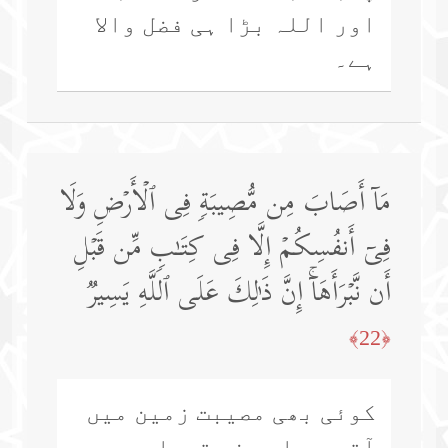
اور اللہ بڑا ہی فضل والا
ہے۔
مَاۤ أَصَابَ مِن مُّصِیبَةࣲ فِی ٱلۡأَرۡضِ وَلَا
فِیۤ أَنفُسِكُمۡ إِلَّا فِی كِتَـٰبࣲ مِّن قَبۡلِ
أَن نَّبۡرَأَهَاۤۚ إِنَّ ذَ ٰ⁠لِكَ عَلَى ٱللَّهِ یَسِیرࣱ
﴿22﴾
کوئی بھی مصیبت زمین میں
آتی ہے اور نہ تمہاری