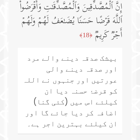
إِنَّ ٱلۡمُصَّدِّقِینَ وَٱلۡمُصَّدِّقَـٰتِ وَأَقۡرَضُوا۟
ٱللَّهَ قَرۡضًا حَسَنࣰا یُضَـٰعَفُ لَهُمۡ وَلَهُمۡ
أَجۡرࣱ كَرِیمࣱ
﴿18﴾
بیشک صدقہ دینے والے مرد
اور صدقہ دینے والی
عورتیں اور جنہوں نے اللہ
کو قرضۂ حسنہ دیا ان
کیلئے اس میں (کئی گنا)
اضافہ کر دیا جائے گا اور
ان کیلئے بہترین اجر ہے۔