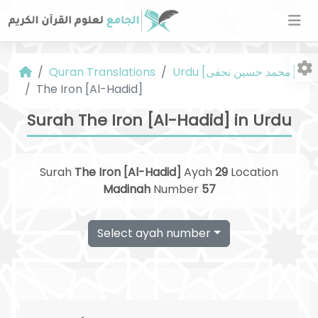
Urdu [محمد حسین نجفی]
Quran Translations
The Iron [Al-Hadid]
Surah The Iron [Al-Hadid] in Urdu
Surah
The Iron [Al-Hadid]
Ayah
29
Location
Fo
Madinah
Number
57
Select ayah number