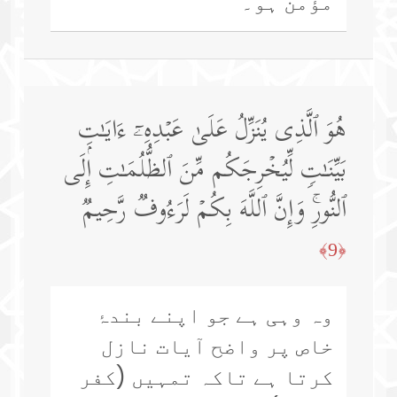
مؤمن ہو۔
هُوَ ٱلَّذِی یُنَزِّلُ عَلَىٰ عَبۡدِهِۦۤ ءَایَـٰتِۭ
بَیِّنَـٰتࣲ لِّیُخۡرِجَكُم مِّنَ ٱلظُّلُمَـٰتِ إِلَى
ٱلنُّورِۚ وَإِنَّ ٱللَّهَ بِكُمۡ لَرَءُوفࣱ رَّحِیمࣱ
﴿9﴾
وہ وہی ہے جو اپنے بندۂ
خاص پر واضح آیات نازل
کرتا ہے تاکہ تمہیں (کفر