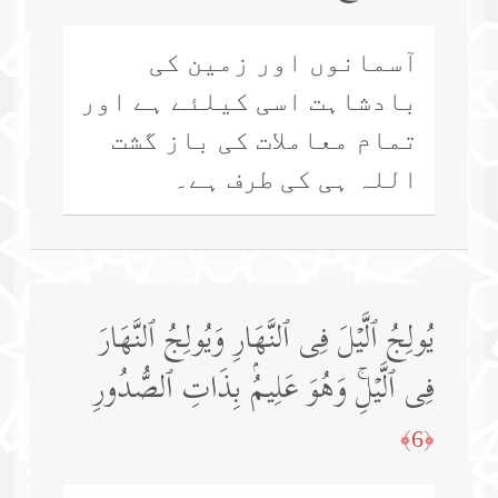
آسمانوں اور زمین کی
بادشاہت اسی کیلئے ہے اور
تمام معاملات کی باز گشت
اللہ ہی کی طرف ہے۔
یُولِجُ ٱلَّیۡلَ فِی ٱلنَّهَارِ وَیُولِجُ ٱلنَّهَارَ
فِی ٱلَّیۡلِۚ وَهُوَ عَلِیمُۢ بِذَاتِ ٱلصُّدُورِ
﴿6﴾