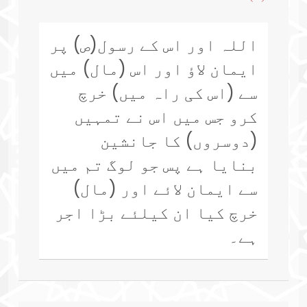
اللہ اور اس کے رسول(ص) پر
ایمان لاؤ اور اس (مال) میں
سے (اس کی راہ میں) خرچ
کرو جس میں اس نے تمہیں
(دوسروں) کا جانشین
بنایا ہے پس جو لوگ تم میں
سے ایمان لائے اور (مال)
خرچ کیا ان کیلئے بڑا اجر
ہے۔