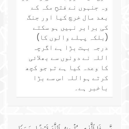
وہ جنہوں نے فتحِ مکہ کے
بعد مال خرچ کیا اور جنگ
کی برابر نہیں ہو سکتے
(بلکہ پہلے والوں کا)
درجہ بہت بڑا ہے اگرچہ
اللہ نے دونوں سے بھلائی
کا وعدہ کیا ہے تم جو کچھ
کرتے ہواللہ اس سے بڑا
باخبر ہے۔