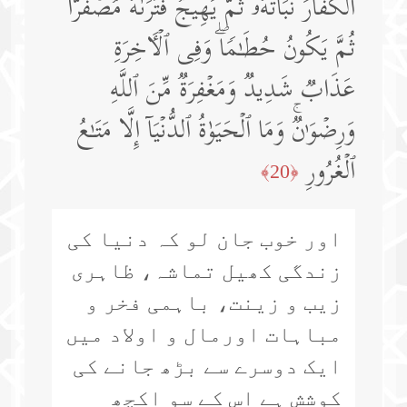
ٱلۡكُفَّارَ نَبَاتُهُۥ ثُمَّ یَهِیجُ فَتَرَىٰهُ مُصۡفَرࣰّا
ثُمَّ یَكُونُ حُطَـٰمࣰاۖ وَفِی ٱلۡـَٔاخِرَةِ
عَذَابࣱ شَدِیدࣱ وَمَغۡفِرَةࣱ مِّنَ ٱللَّهِ
وَرِضۡوَ ٰ⁠نࣱۚ وَمَا ٱلۡحَیَوٰةُ ٱلدُّنۡیَاۤ إِلَّا مَتَـٰعُ
ٱلۡغُرُورِ
﴿20﴾
اور خوب جان لو کہ دنیا کی
زندگی کھیل تماشہ، ظاہری
زیب و زینت، باہمی فخر و
مباہات اورمال و اولاد میں
ایک دوسرے سے بڑھ جانے کی
کوشش ہے اس کے سو اکچھ