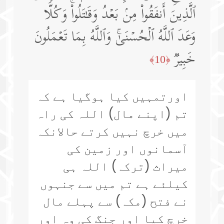
ٱلَّذِینَ أَنفَقُوا۟ مِنۢ بَعۡدُ وَقَـٰتَلُوا۟ۚ وَكُلࣰّا
وَعَدَ ٱللَّهُ ٱلۡحُسۡنَىٰۚ وَٱللَّهُ بِمَا تَعۡمَلُونَ
خَبِیرࣱ
﴿10﴾
اورتمہیں کیا ہوگیا ہے کہ
تم (اپنے مال) اللہ کی راہ
میں خرچ نہیں کرتے حالانکہ
آسمانوں اور زمین کی
میراث (ترکہ) اللہ ہی
کیلئے ہے تم میں سے جنہوں
نے فتح (مکہ) سے پہلے مال
خرچ کیا اور جنگ کی وہ اور