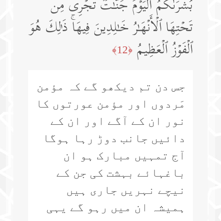
بُشۡرَىٰكُمُ ٱلۡیَوۡمَ جَنَّـٰتࣱ تَجۡرِی مِن
تَحۡتِهَا ٱلۡأَنۡهَـٰرُ خَـٰلِدِینَ فِیهَاۚ ذَ ٰ⁠لِكَ هُوَ
ٱلۡفَوۡزُ ٱلۡعَظِیمُ
﴿12﴾
جس دن تم دیکھو گے کہ مؤمن
مَردوں اور مؤمن عورتوں کا
نور ان کے آگے اور ان کے
دائیں جانب دوڑ رہا ہوگا
آج تمہیں مبارک ہو ان
باغہائے بہشت کی جن کے
نیچے نہریں جاری ہیں
ہمیشہ ان میں رہو گے یہی