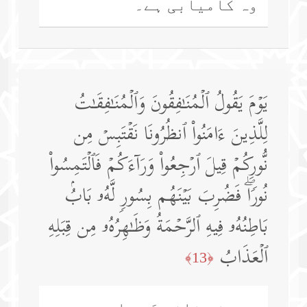
وہ کامیابی ہے۔
یَوۡمَ یَقُولُ ٱلۡمُنَـٰفِقُونَ وَٱلۡمُنَـٰفِقَـٰتُ
لِلَّذِینَ ءَامَنُوا۟ ٱنظُرُونَا نَقۡتَبِسۡ مِن
نُّورِكُمۡ قِیلَ ٱرۡجِعُوا۟ وَرَاۤءَكُمۡ فَٱلۡتَمِسُوا۟
نُورࣰاۖ فَضُرِبَ بَیۡنَهُم بِسُورࣲ لَّهُۥ بَابُۢ
بَاطِنُهُۥ فِیهِ ٱلرَّحۡمَةُ وَظَـٰهِرُهُۥ مِن قِبَلِهِ
ٱلۡعَذَابُ
﴿13﴾