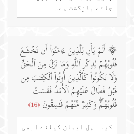
جائے بازگشت ہے۔
۞ أَلَمۡ یَأۡنِ لِلَّذِینَ ءَامَنُوۤا۟ أَن تَخۡشَعَ
قُلُوبُهُمۡ لِذِكۡرِ ٱللَّهِ وَمَا نَزَلَ مِنَ ٱلۡحَقِّ
وَلَا یَكُونُوا۟ كَٱلَّذِینَ أُوتُوا۟ ٱلۡكِتَـٰبَ مِن
قَبۡلُ فَطَالَ عَلَیۡهِمُ ٱلۡأَمَدُ فَقَسَتۡ
قُلُوبُهُمۡۖ وَكَثِیرࣱ مِّنۡهُمۡ فَـٰسِقُونَ
﴿16﴾
کیا اہلِ ایمان کیلئے ابھی