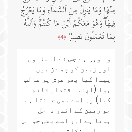
مِنۡهَا وَمَا یَنزِلُ مِنَ ٱلسَّمَاۤءِ وَمَا یَعۡرُجُ
فِیهَاۖ وَهُوَ مَعَكُمۡ أَیۡنَ مَا كُنتُمۡۚ وَٱللَّهُ
بِمَا تَعۡمَلُونَ بَصِیرࣱ
﴿4﴾
وہ وہی ہے جس نے آسمانوں
اور زمین کو چھ دن میں
پیدا کیا پھر عرش پر غالب
ہوا (اپنا اقتدار قائم
کیا) وہ اسے بھی جانتا ہے
جو زمین کے اندر داخل
ہوتا ہے اور اسے بھی جو اس
سے باہر نکلتا ہے اور اسے