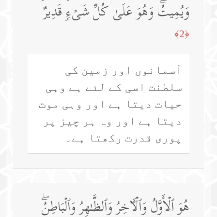
وَیُمِیتُۖ وَهُوَ عَلَىٰ كُلِّ شَیۡءࣲ قَدِیرٌ
﴿2﴾
آسمانوں اور زمین کی
سلطنت اسی کے لئے ہے وہی
حیات دیتا ہے اور وہی موت
دیتا ہے اور وہ ہر چیز پر
پوری قدرت رکھتا ہے۔
هُوَ ٱلۡأَوَّلُ وَٱلۡـَٔاخِرُ وَٱلظَّـٰهِرُ وَٱلۡبَاطِنُۖ