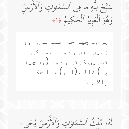
سَبَّحَ لِلَّهِ مَا فِی ٱلسَّمَـٰوَ ٰ⁠تِ وَٱلۡأَرۡضِۖ
وَهُوَ ٱلۡعَزِیزُ ٱلۡحَكِیمُ
﴿1﴾
ہر وہ چیز جو آسمانوں اور
زمین میں ہے وہ اللہ کی
تسبیح کرتی ہے وہ (ہر چیز
پر) غالب (اور) بڑا حکمت
والا ہے۔
لَهُۥ مُلۡكُ ٱلسَّمَـٰوَ ٰ⁠تِ وَٱلۡأَرۡضِۖ یُحۡیِۦ