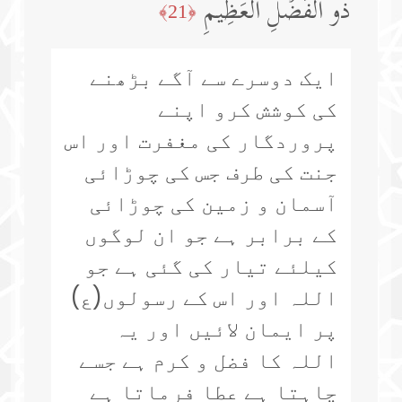
ذُو ٱلۡفَضۡلِ ٱلۡعَظِیمِ
﴿21﴾
ایک دوسرے سے آگے بڑھنے
کی کوشش کرو اپنے
پروردگار کی مغفرت اور اس
جنت کی طرف جس کی چوڑائی
آسمان و زمین کی چوڑائی
کے برابر ہے جو ان لوگوں
کیلئے تیار کی گئی ہے جو
اللہ اور اس کے رسولوں(ع)
پر ایمان لائیں اور یہ
اللہ کا فضل و کرم ہے جسے
چاہتا ہے عطا فرماتا ہے