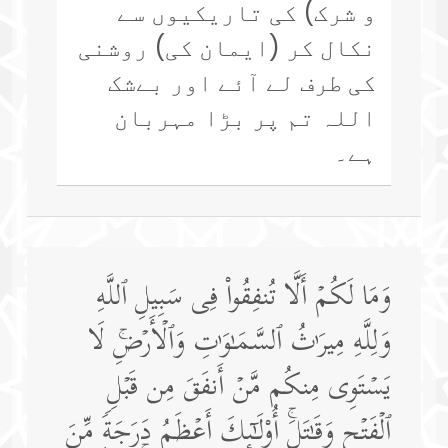
و شرک) کی تاریکیوں سے
نکال کر (ایمان کی) روشنی
کی طرف لے آئے اور بےشک
اللہ تم پر بڑا مہربان
ہے۔
وَمَا لَكُمۡ أَلَّا تُنفِقُوا۟ فِی سَبِیلِ ٱللَّهِ
وَلِلَّهِ مِیرَ ٰ⁠ثُ ٱلسَّمَـٰوَ ٰ⁠تِ وَٱلۡأَرۡضِۚ لَا
یَسۡتَوِی مِنكُم مَّنۡ أَنفَقَ مِن قَبۡلِ
ٱلۡفَتۡحِ وَقَـٰتَلَۚ أُو۟لَـٰۤىِٕكَ أَعۡظَمُ دَرَجَةࣰ مِّنَ