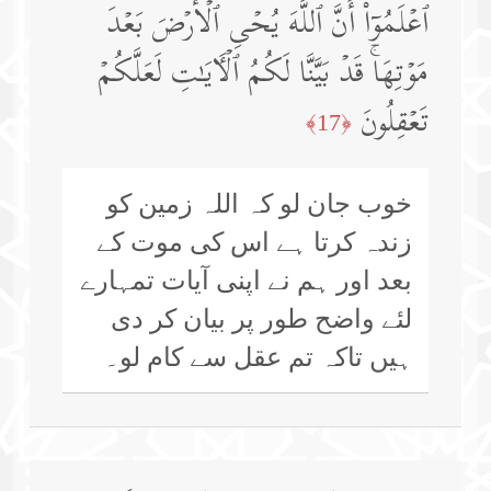
ٱعۡلَمُوۤا۟ أَنَّ ٱللَّهَ یُحۡیِ ٱلۡأَرۡضَ بَعۡدَ
مَوۡتِهَاۚ قَدۡ بَیَّنَّا لَكُمُ ٱلۡـَٔایَـٰتِ لَعَلَّكُمۡ
تَعۡقِلُونَ
﴿17﴾
خوب جان لو کہ اللہ زمین کو
زندہ کرتا ہے اس کی موت کے
بعد اور ہم نے اپنی آیات تمہارے
لئے واضح طور پر بیان کر دی
ہیں تاکہ تم عقل سے کام لو۔