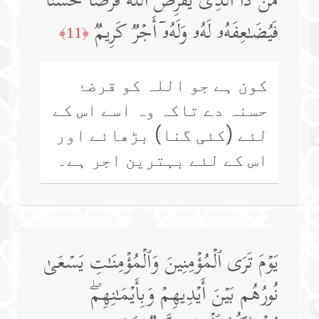
مَّن ذَا ٱلَّذِی یُقۡرِضُ ٱللَّهَ قَرۡضًا حَسَنࣰا
فَیُضَـٰعِفَهُۥ لَهُۥ وَلَهُۥۤ أَجۡرࣱ كَرِیمࣱ
﴿11﴾
کون ہے جو اللہ کو قرضۂ
حسنہ دے تاکہ وہ اسے اس کے
لئے (کئی گنا) بڑھائے اور
اس کے لئے بہترین اجر ہے۔
یَوۡمَ تَرَى ٱلۡمُؤۡمِنِینَ وَٱلۡمُؤۡمِنَـٰتِ یَسۡعَىٰ
نُورُهُم بَیۡنَ أَیۡدِیهِمۡ وَبِأَیۡمَـٰنِهِمۖ