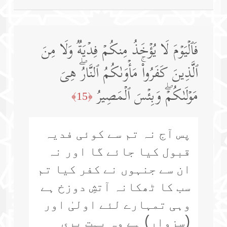
فَٱلۡیَوۡمَ لَا یُؤۡخَذُ مِنكُمۡ فِدۡیَةࣱ وَلَا مِنَ
ٱلَّذِینَ كَفَرُوا۟ۚ مَأۡوَىٰكُمُ ٱلنَّارُۖ هِیَ
مَوۡلَىٰكُمۡۖ وَبِئۡسَ ٱلۡمَصِیرُ
﴿15﴾
پس آج نہ تم سے کوئی فدیہ
قبول کیا جائے گا اور نہ
ان سے جنہوں نے کفر کیا تم
سب کا ٹھکانہ آتشِ دوزخ ہے
وہی تمہارے لئے اولیٰ اور
(سزوار) ہے وہ بہت بری