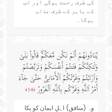
کی طرف رحمت ہوگی اور اس
کے باہر کے طرف عذاب
ہوگا۔
یُنَادُونَهُمۡ أَلَمۡ نَكُن مَّعَكُمۡۖ قَالُوا۟ بَلَىٰ
وَلَـٰكِنَّكُمۡ فَتَنتُمۡ أَنفُسَكُمۡ وَتَرَبَّصۡتُمۡ
وَٱرۡتَبۡتُمۡ وَغَرَّتۡكُمُ ٱلۡأَمَانِیُّ حَتَّىٰ جَاۤءَ
أَمۡرُ ٱللَّهِ وَغَرَّكُم بِٱللَّهِ ٱلۡغَرُورُ
﴿14﴾
وہ (منافق) اہلِ ایمان کو پکا