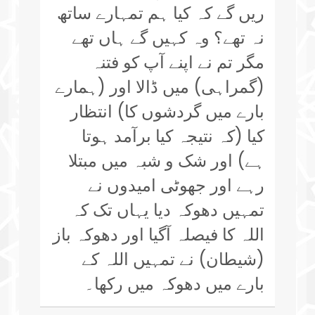
ریں گے کہ کیا ہم تمہارے ساتھ
نہ تھے؟ وہ کہیں گے ہاں تھے
مگر تم نے اپنے آپ کو فتنہ
(گمراہی) میں ڈالا اور (ہمارے
بارے میں گردشوں کا) انتظار
کیا (کہ نتیجہ کیا برآمد ہوتا
ہے) اور شک و شبہ میں مبتلا
رہے اور جھوٹی امیدوں نے
تمہیں دھوکہ دیا یہاں تک کہ
اللہ کا فیصلہ آگیا اور دھوکہ باز
(شیطان) نے تمہیں اللہ کے
بارے میں دھوکہ میں رکھا۔