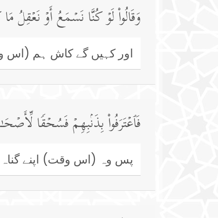
وَقَالُوا۟ لَوۡ كُنَّا نَسۡمَعُ أَوۡ نَعۡقِلُ مَ
اور کہیں گے کاش ہم (اس وق
فَٱعۡتَرَفُوا۟ بِذَنۢبِهِمۡ فَسُحۡقࣰا لِّأَصۡحَـ
پس وہ (اس وقت) اپنے گناہ 