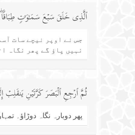
ٱلَّذِی خَلَقَ سَبۡعَ سَمَـٰوَ ٰ⁠تࣲ طِبَاقࣰاۖ
جس نے اوپر نیچے سات آسم
نہیں پاؤ گے پھر نگاہ اٹ
ثُمَّ ٱرۡجِعِ ٱلۡبَصَرَ كَرَّتَیۡنِ یَنقَلِبۡ إ
پھر دوبارہ نگاہ دوڑاؤ۔ تمہ