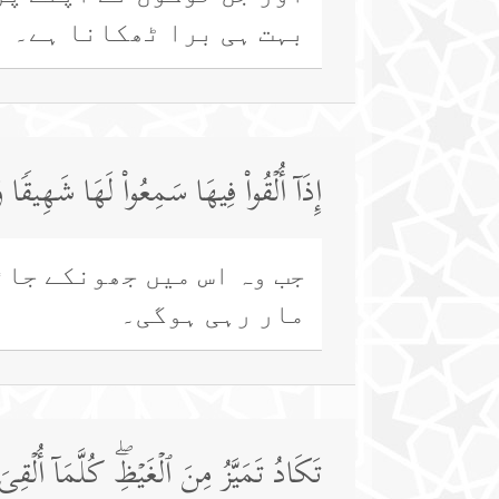
بہت ہی برا ٹھکانا ہے۔
إِذَاۤ أُلۡقُوا۟ فِیهَا سَمِعُوا۟ لَهَا شَهِیقࣰا 
جب وہ اس میں جھونکے جائ
مار رہی ہوگی۔
تَكَادُ تَمَیَّزُ مِنَ ٱلۡغَیۡظِۖ كُلَّمَاۤ أُلۡقِی