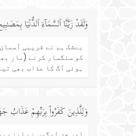
وَلَقَدۡ زَیَّنَّا ٱلسَّمَاۤءَ ٱلدُّنۡیَا بِمَصَـٰ
بےشک ہم نے قریبی آسمان 
کو سنگسار کرنے (مار بھگ
ہوئی آگ کا عذاب بھی تیا
وَلِلَّذِینَ كَفَرُوا۟ بِرَبِّهِمۡ عَذَابُ جَهَ
اور جن لوگوں نے اپنے پر