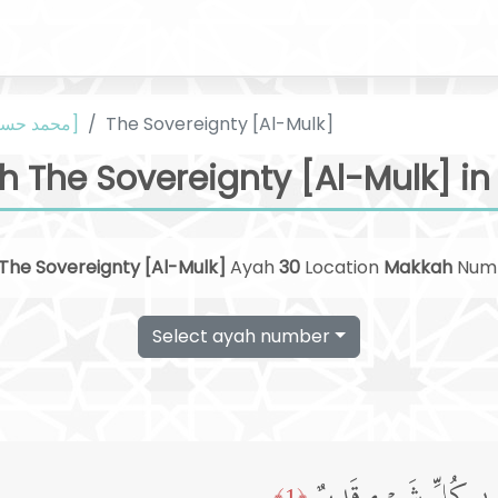
The Sovereignty [Al-Mulk]
Urdu [محمد حسین نجفی]
h The Sovereignty [Al-Mulk] in
The Sovereignty [Al-Mulk]
Ayah
30
Location
Makkah
Num
Select ayah number
﴿1﴾