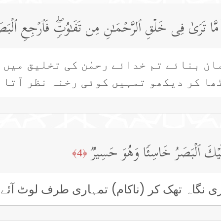
 مَّا تَرَىٰ فِی خَلۡقِ ٱلرَّحۡمَـٰنِ مِن تَفَـٰوُتࣲۖ فَٱرۡجِعِ ٱلۡبَ
ان بنائے تم خدائے رحمٰن کی تخلیق میں 
ھا کر دیکھو تمہیں کوئی رخنہ نظر آتا 
ِلَیۡكَ ٱلۡبَصَرُ خَاسِئࣰا وَهُوَ حَسِیرࣱ
﴿4﴾
اری نگاہ تھک کر (ناکام) تمہاری طرف لوٹ آئے