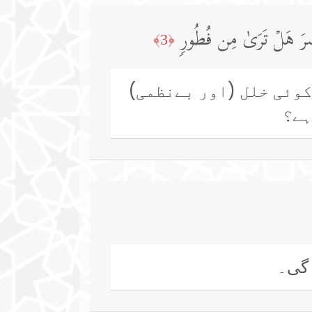
صَرَ هَلۡ تَرَىٰ مِن فُطُورࣲ
﴿3﴾
کوئی خلل (اور بےنظمی)
ہے؟
 گی۔