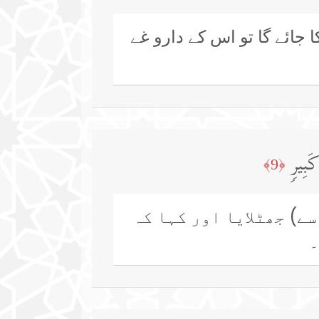
ائے گا تو اس کے دارو غے
َبِیرࣲ
﴿9﴾
سے) جھٹلایا اور کہا کہ
۔