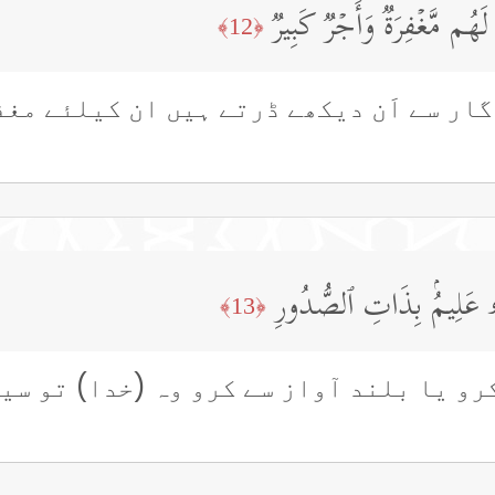
َهُم مَّغۡفِرَةࣱ وَأَجۡرࣱ كَبِیرࣱ
﴿12﴾
ار سے اَن دیکھے ڈرتے ہیں ان کیلئے مغف
نَّهُۥ عَلِیمُۢ بِذَاتِ ٱلصُّدُورِ
﴿13﴾
رو یا بلند آواز سے کرو وہ (خدا) تو سی