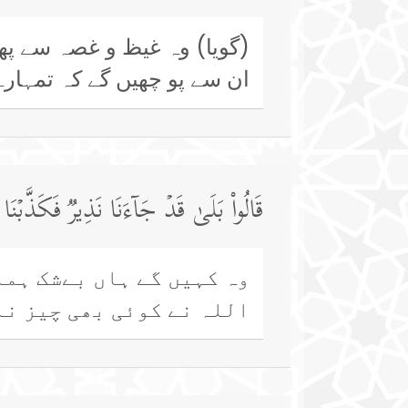
(گویا) وہ غیظ و غصہ سے پھ
ان سے پو چھیں گے کہ تمہارے 
قَالُوا۟ بَلَىٰ قَدۡ جَاۤءَنَا نَذِیرࣱ فَكَذَّبۡنَ
وہ کہیں گے ہاں بےشک ہمار
اللہ نے کوئی بھی چیز نا