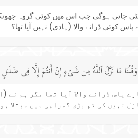
ٹی جاتی ہوگی جب اس میں کوئی گروہ جھونکا ج
پاس کوئی ڈرانے والا (ہادی) نہیں آیا تھا؟
ا وَقُلۡنَا مَا نَزَّلَ ٱللَّهُ مِن شَیۡءٍ إِنۡ أَنتُمۡ إِلَّا فِی ضَلَـٰلࣲ ك
ے پاس ڈرانے والا آیا تھا مگر ہم نے (ا
زل نہیں کی تم بڑی گمراہی میں مبتلا ہو