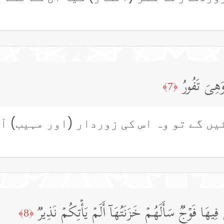
وَهِیَ تَفُورُ
﴿7﴾
یں گے تو وہ اس کی زوردار (اور مہیب) آ
َ فِیهَا فَوۡجࣱ سَأَلَهُمۡ خَزَنَتُهَاۤ أَلَمۡ یَأۡتِكُمۡ نَذِیرࣱ
﴿8﴾