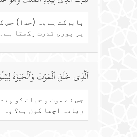
تَبَـٰرَكَ ٱلَّذِی بِیَدِهِ ٱلۡمُلۡكُ وَهُوَ عَ
بابرکت ہے وہ (خدا) جس ک
پر پوری قدرت رکھتا ہے۔
ٱلَّذِی خَلَقَ ٱلۡمَوۡتَ وَٱلۡحَیَوٰةَ لِیَبۡلُو
جس نے موت و حیات کو پید
زیادہ اچھا کون ہے؟ وہ ب