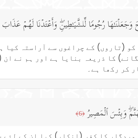
بِیحَ وَجَعَلۡنَـٰهَا رُجُومࣰا لِّلشَّیَـٰطِینِۖ وَأَعۡتَدۡنَا لَهُمۡ عَذَابَ 
کو (تاروں) کے چراغوں سے آراستہ کیا ہ
انے) کا ذریعہ بنایا ہے اور ہم نے ان 
ر کر رکھا ہے۔
نَّمَۖ وَبِئۡسَ ٱلۡمَصِیرُ
﴿6﴾
وردگار کا کفر (انکار) کیا ان کے لئے ج