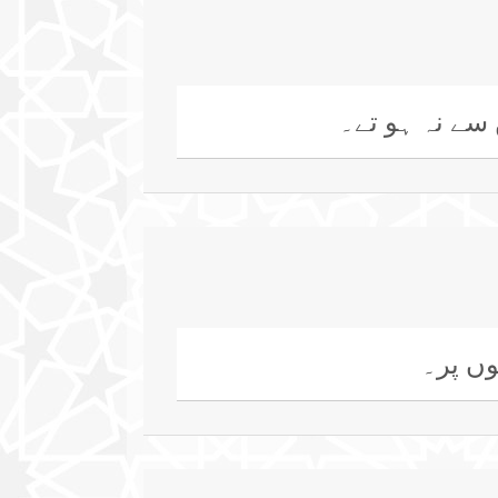
سے نہ ہو تے۔
وں پر۔