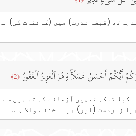
لَىٰ كُلِّ شَیۡءࣲ قَدِیرٌ
ے ہاتھ (قبضۂ قدرت) میں (کائنات کی) با
َكُمۡ أَیُّكُمۡ أَحۡسَنُ عَمَلࣰاۚ وَهُوَ ٱلۡعَزِیزُ ٱلۡغَفُورُ
﴿2﴾
ا کیا تاکہ تمہیں آزمائے کہ تم میں سے ع
ڑا زبردست (اور) بڑا بخشنے والا ہے۔