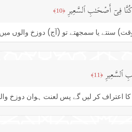
ا كُنَّا فِیۤ أَصۡحَـٰبِ ٱلسَّعِیرِ
﴿10﴾
ت) سنتے یا سمجھتے تو (آج) دوزخ والوں میں 
ٰبِ ٱلسَّعِیرِ
﴿11﴾
کا اعتراف کر لیں گے پس لعنت ہوان دوزخ وال