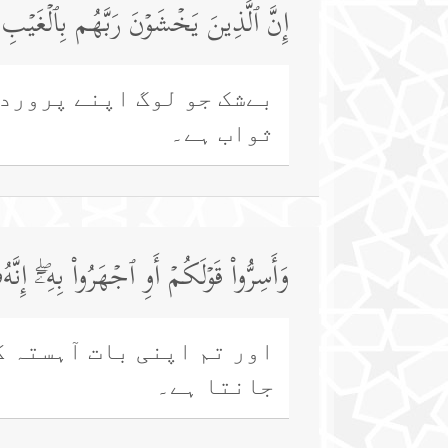
إِنَّ ٱلَّذِینَ یَخۡشَوۡنَ رَبَّهُم بِٱلۡغَیۡبِ ل
بےشک جو لوگ اپنے پروردگ
ثواب ہے۔
وَأَسِرُّوا۟ قَوۡلَكُمۡ أَوِ ٱجۡهَرُوا۟ بِهِۦۤۖ إِ
اور تم اپنی بات آہستہ ک
جانتا ہے۔