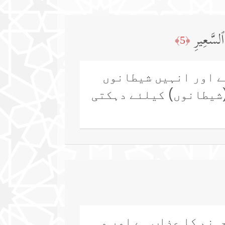
ٱلسَّعِیرِ
﴿5﴾
ے اور انہیں شیطانوں
(شیطانوں) کیلئے دہکتی
ہنم کا عذاب ہے اور وہ