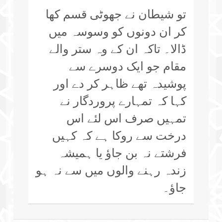
تو شیطان نے جھوٹی قسم کھا
کر ان دونوں کو وسوسہ میں
ڈالا۔ تاکہ ان کے وہ ستر والے
مقام جو ایک دوسرے سے
پوشیدہ تھے ظاہر کر دے اور
کہا کہ تمہارے پروردگار نے
تمہیں صرف اس لئے اس
درخت سے روکا ہے کہ کہیں
فرشتے نہ بن جاؤ یا ہمیشہ
زندہ رہنے والوں میں سے نہ ہو
جاؤ۔