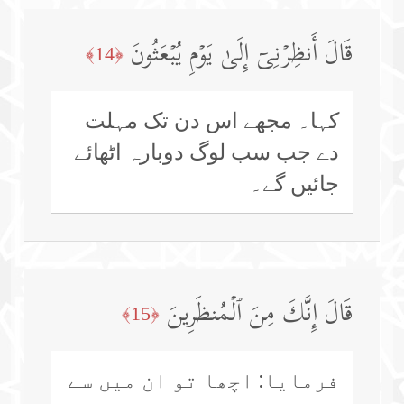
قَالَ أَنظِرۡنِیۤ إِلَىٰ یَوۡمِ یُبۡعَثُونَ
﴿14﴾
کہا۔ مجھے اس دن تک مہلت
دے جب سب لوگ دوبارہ اٹھائے
جائیں گے۔
قَالَ إِنَّكَ مِنَ ٱلۡمُنظَرِینَ
﴿15﴾
فرمایا: اچھا تو ان میں سے