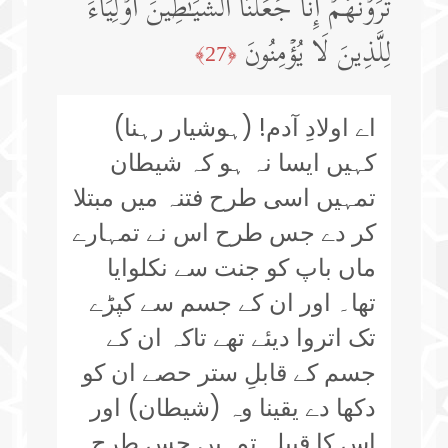
تَرَوۡنَهُمۡۗ إِنَّا جَعَلۡنَا ٱلشَّیَـٰطِینَ أَوۡلِیَاۤءَ
لِلَّذِینَ لَا یُؤۡمِنُونَ
﴿27﴾
اے اولادِ آدم! (ہوشیار رہنا)
کہیں ایسا نہ ہو کہ شیطان
تمہیں اسی طرح فتنہ میں مبتلا
کر دے جس طرح اس نے تمہارے
ماں باپ کو جنت سے نکلوایا
تھا۔ اور ان کے جسم سے کپڑے
تک اتروا دیئے تھے تاکہ ان کے
جسم کے قابلِ ستر حصے ان کو
دکھا دے یقینا وہ (شیطان) اور
اس کا قبیلہ تمہیں جس طرح