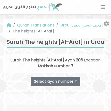
Urdu [محمد حسین نجفی]
Quran Translations
The heights [Al-Araf]
Surah The heights [Al-Araf] in Urdu
Surah
The heights [Al-Araf]
Ayah
206
Location
Fo
Makkah
Number
7
Select ayah number