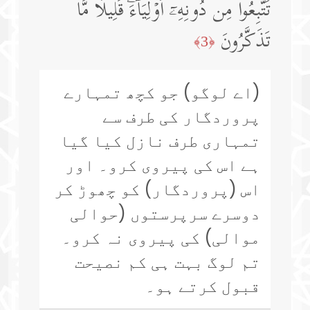
تَتَّبِعُوا۟ مِن دُونِهِۦۤ أَوۡلِیَاۤءَۗ قَلِیلࣰا مَّا
تَذَكَّرُونَ
﴿3﴾
(اے لوگو) جو کچھ تمہارے
پروردگار کی طرف سے
تمہاری طرف نازل کیا گیا
ہے اس کی پیروی کرو۔ اور
اس (پروردگار) کو چھوڑ کر
دوسرے سرپرستوں (حوالی
موالی) کی پیروی نہ کرو۔
تم لوگ بہت ہی کم نصیحت
قبول کرتے ہو۔