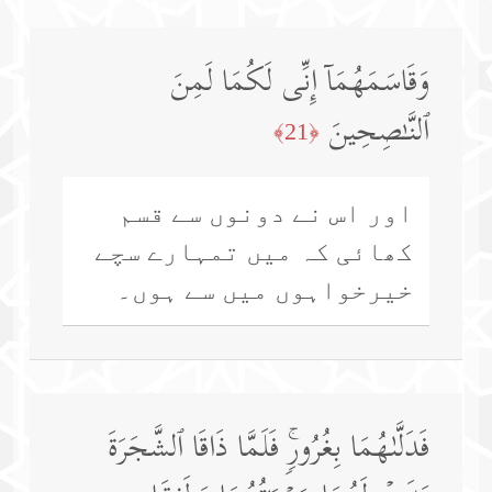
وَقَاسَمَهُمَاۤ إِنِّی لَكُمَا لَمِنَ
ٱلنَّـٰصِحِینَ
﴿21﴾
اور اس نے دونوں سے قسم
کھائی کہ میں تمہارے سچے
خیرخواہوں میں سے ہوں۔
فَدَلَّىٰهُمَا بِغُرُورࣲۚ فَلَمَّا ذَاقَا ٱلشَّجَرَةَ