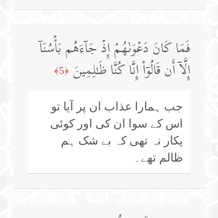
فَمَا كَانَ دَعۡوَىٰهُمۡ إِذۡ جَاۤءَهُم بَأۡسُنَاۤ
إِلَّاۤ أَن قَالُوۤا۟ إِنَّا كُنَّا ظَـٰلِمِینَ
﴿5﴾
جب ہمارا عذاب ان پر آیا تو
اس کے سوا ان کی اور کوئی
پکار نہ تھی کہ بے شک ہم
ظالم تھے۔