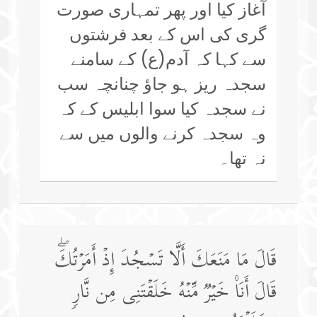
آغاز کیا اور پھر تمہاری صورت
گری کی اس کے بعد فرشتوں
سے کہا کہ آدم(ع) کے سامنے
سجدہ ریز ہو جاؤ چنانچہ سب
نے سجدہ کیا سوا ابلیس کے کہ
وہ سجدہ کرنے والوں میں سے
نہ تھا۔
قَالَ مَا مَنَعَكَ أَلَّا تَسۡجُدَ إِذۡ أَمَرۡتُكَۖ
قَالَ أَنَا۠ خَیۡرࣱ مِّنۡهُ خَلَقۡتَنِی مِن نَّارࣲ