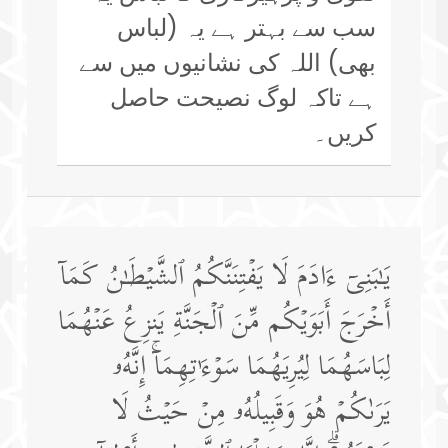
سب سے بہتر ہے یہ (لباس
بھی) اللہ کی نشانیوں میں سے
ہے تاکہ لوگ نصیحت حاصل
کریں۔
یَـٰبَنِیۤ ءَادَمَ لَا یَفۡتِنَنَّكُمُ ٱلشَّیۡطَـٰنُ كَمَاۤ
أَخۡرَجَ أَبَوَیۡكُم مِّنَ ٱلۡجَنَّةِ یَنزِعُ عَنۡهُمَا
لِبَاسَهُمَا لِیُرِیَهُمَا سَوۡءَ ٰ⁠ تِهِمَاۤۚ إِنَّهُۥ
یَرَىٰكُمۡ هُوَ وَقَبِیلُهُۥ مِنۡ حَیۡثُ لَا