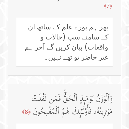
﴿7﴾
پھر ہم پورے علم کے ساتھ ان
کے سامنے سب (حالات و
واقعات) بیان کریں گے آخر ہم
غیر حاضر تو تھے نہیں۔
وَٱلۡوَزۡنُ یَوۡمَىِٕذٍ ٱلۡحَقُّۚ فَمَن ثَقُلَتۡ
مَوَ ٰ⁠زِینُهُۥ فَأُو۟لَـٰۤىِٕكَ هُمُ ٱلۡمُفۡلِحُونَ
﴿8﴾