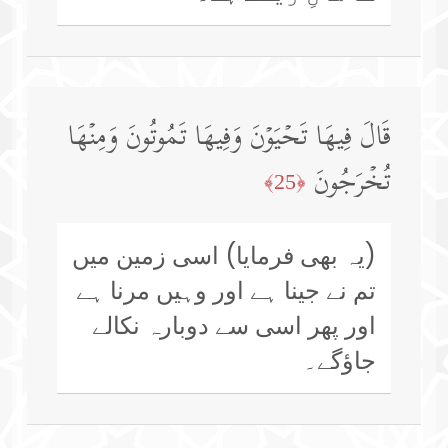
قَالَ فِیهَا تَحۡیَوۡنَ وَفِیهَا تَمُوتُونَ وَمِنۡهَا
تُخۡرَجُونَ
﴿25﴾
(یہ بھی فرمایا) اسی زمین میں
تم نے جینا ہے اور وہیں مرنا ہے
اور پھر اسی سے دوبارہ نکالے
جاؤگے۔