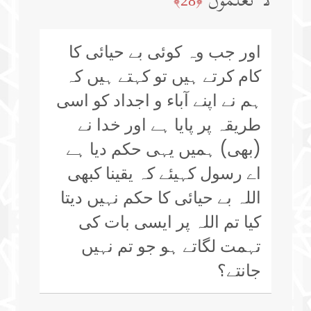
لَا تَعۡلَمُونَ
﴿28﴾
اور جب وہ کوئی بے حیائی کا
کام کرتے ہیں تو کہتے ہیں کہ
ہم نے اپنے آباء و اجداد کو اسی
طریقہ پر پایا ہے اور خدا نے
(بھی) ہمیں یہی حکم دیا ہے
اے رسول کہیئے کہ یقینا کبھی
اللہ بے حیائی کا حکم نہیں دیتا
کیا تم اللہ پر ایسی بات کی
تہمت لگاتے ہو جو تم نہیں
جانتے؟