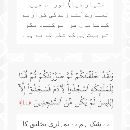
اختیار دیا) اور اس میں
تمہارے لئے زندگی گزارنے
کے سامان فراہم کئے۔ مگر
تم بہت ہی کم شکر کرتے ہو۔
وَلَقَدۡ خَلَقۡنَـٰكُمۡ ثُمَّ صَوَّرۡنَـٰكُمۡ ثُمَّ قُلۡنَا
لِلۡمَلَـٰۤىِٕكَةِ ٱسۡجُدُوا۟ لِـَٔادَمَ فَسَجَدُوۤا۟ إِلَّاۤ
إِبۡلِیسَ لَمۡ یَكُن مِّنَ ٱلسَّـٰجِدِینَ
﴿11﴾
بے شک ہم نے تمہاری تخلیق کا