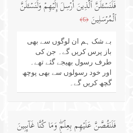
فَلَنَسۡـَٔلَنَّ ٱلَّذِینَ أُرۡسِلَ إِلَیۡهِمۡ وَلَنَسۡـَٔلَنَّ
ٱلۡمُرۡسَلِینَ
﴿6﴾
بے شک ہم ان لوگوں سے بھی
باز پرس کریں گے۔ جن کی
طرف رسول بھیجے گئے تھے۔
اور خود رسولوں سے بھی پوچھ
گچھ کریں گے۔
فَلَنَقُصَّنَّ عَلَیۡهِم بِعِلۡمࣲۖ وَمَا كُنَّا غَاۤىِٕبِینَ