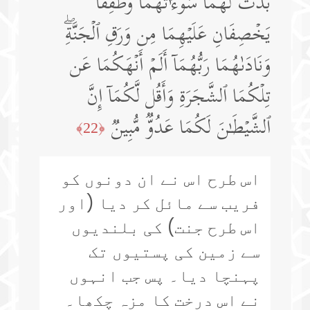
بَدَتۡ لَهُمَا سَوۡءَ ٰ⁠ تُهُمَا وَطَفِقَا
یَخۡصِفَانِ عَلَیۡهِمَا مِن وَرَقِ ٱلۡجَنَّةِۖ
وَنَادَىٰهُمَا رَبُّهُمَاۤ أَلَمۡ أَنۡهَكُمَا عَن
تِلۡكُمَا ٱلشَّجَرَةِ وَأَقُل لَّكُمَاۤ إِنَّ
ٱلشَّیۡطَـٰنَ لَكُمَا عَدُوࣱّ مُّبِینࣱ
﴿22﴾
اس طرح اس نے ان دونوں کو
فریب سے مائل کر دیا (اور
اس طرح جنت) کی بلندیوں
سے زمین کی پستیوں تک
پہنچا دیا۔ پس جب انہوں
نے اس درخت کا مزہ چکھا۔