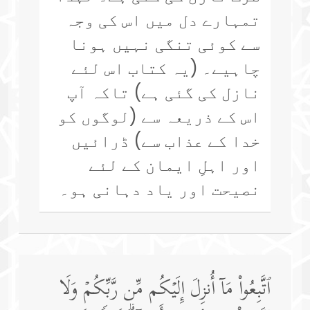
تمہارے دل میں اس کی وجہ
سے کوئی تنگی نہیں ہونا
چاہیے۔ (یہ کتاب اس لئے
نازل کی گئی ہے) تاکہ آپ
اس کے ذریعہ سے (لوگوں کو
خدا کے عذاب سے) ڈرائیں
اور اہلِ ایمان کے لئے
نصیحت اور یاد دہانی ہو۔
ٱتَّبِعُوا۟ مَاۤ أُنزِلَ إِلَیۡكُم مِّن رَّبِّكُمۡ وَلَا