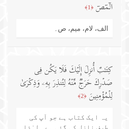
الۤمۤصۤ
﴿1﴾
الف، لام، میم، ص۔
كِتَـٰبٌ أُنزِلَ إِلَیۡكَ فَلَا یَكُن فِی
صَدۡرِكَ حَرَجࣱ مِّنۡهُ لِتُنذِرَ بِهِۦ وَذِكۡرَىٰ
لِلۡمُؤۡمِنِینَ
﴿2﴾
یہ ایک کتاب ہے جو آپ کی
طرف نازل کی گئی ہے۔ لہٰذا