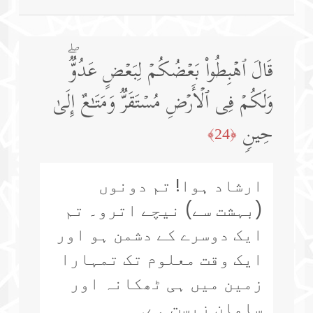
قَالَ ٱهۡبِطُوا۟ بَعۡضُكُمۡ لِبَعۡضٍ عَدُوࣱّۖ
وَلَكُمۡ فِی ٱلۡأَرۡضِ مُسۡتَقَرࣱّ وَمَتَـٰعٌ إِلَىٰ
حِینࣲ
﴿24﴾
ارشاد ہوا! تم دونوں
(بہشت سے) نیچے اترو۔ تم
ایک دوسرے کے دشمن ہو اور
ایک وقت معلوم تک تمہارا
زمین میں ہی ٹھکانہ اور
سامانِ زیست ہے۔