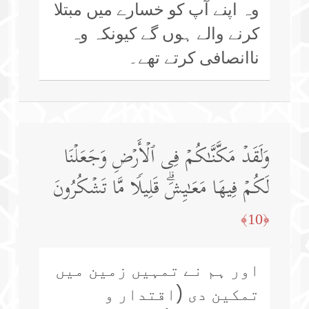
وہ اپنے آپ کو خسارے میں مبتلا
کرنے والے ہوں گے کیونکہ وہ
ناانصافی کرتے تھے۔
وَلَقَدۡ مَكَّنَّـٰكُمۡ فِی ٱلۡأَرۡضِ وَجَعَلۡنَا
لَكُمۡ فِیهَا مَعَـٰیِشَۗ قَلِیلࣰا مَّا تَشۡكُرُونَ
﴿10﴾
اور ہم نے تمہیں زمین میں
تمکین دی (اقتدار و