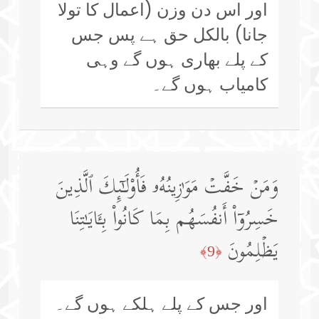
اور اس دن وزن (اعمال کا تولا
جانا) بالکل حق ہے پس جس
کے پلے بھاری ہوں گے وہی
کامیاب ہوں گے۔
وَمَنۡ خَفَّتۡ مَوَ ٰ⁠زِینُهُۥ فَأُو۟لَـٰۤىِٕكَ ٱلَّذِینَ
خَسِرُوۤا۟ أَنفُسَهُم بِمَا كَانُوا۟ بِـَٔایَـٰتِنَا
یَظۡلِمُونَ
﴿9﴾
اور جس کے پلے ہلکے ہوں گے۔