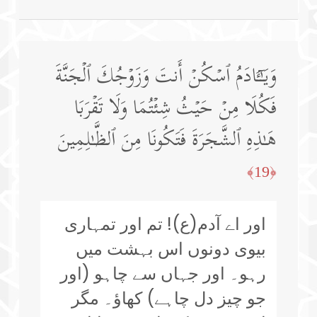
وَیَـٰۤـَٔادَمُ ٱسۡكُنۡ أَنتَ وَزَوۡجُكَ ٱلۡجَنَّةَ
فَكُلَا مِنۡ حَیۡثُ شِئۡتُمَا وَلَا تَقۡرَبَا
هَـٰذِهِ ٱلشَّجَرَةَ فَتَكُونَا مِنَ ٱلظَّـٰلِمِینَ
﴿19﴾
اور اے آدم(ع)! تم اور تمہاری
بیوی دونوں اس بہشت میں
رہو۔ اور جہاں سے چاہو (اور
جو چیز دل چاہے) کھاؤ۔ مگر