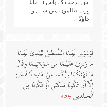
اس درخت کے پاس نہ جانا۔
ورنہ ظالموں میں سے ہو
جاؤگے۔
فَوَسۡوَسَ لَهُمَا ٱلشَّیۡطَـٰنُ لِیُبۡدِیَ لَهُمَا
مَا وُۥرِیَ عَنۡهُمَا مِن سَوۡءَ ٰ⁠ تِهِمَا وَقَالَ
مَا نَهَىٰكُمَا رَبُّكُمَا عَنۡ هَـٰذِهِ ٱلشَّجَرَةِ
إِلَّاۤ أَن تَكُونَا مَلَكَیۡنِ أَوۡ تَكُونَا مِنَ
ٱلۡخَـٰلِدِینَ
﴿20﴾