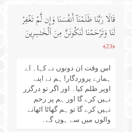
قَالَا رَبَّنَا ظَلَمۡنَاۤ أَنفُسَنَا وَإِن لَّمۡ تَغۡفِرۡ
لَنَا وَتَرۡحَمۡنَا لَنَكُونَنَّ مِنَ ٱلۡخَـٰسِرِینَ
﴿23﴾
اس وقت ان دونوں نے کہا۔ اے
ہمارے پروردگار! ہم نے اپنے
اوپر ظلم کیا۔ اور اگر تو درگزر
نہیں کرے گا اور ہم پر رحم
نہیں کرے گا تو ہم گھاٹا اٹھانے
والوں میں سے ہوں گے۔