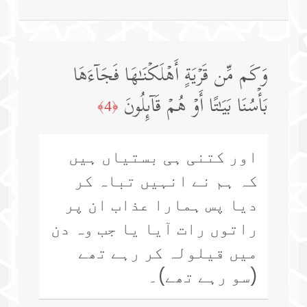
وَكَم مِّن قَرۡیَةٍ أَهۡلَكۡنَـٰهَا فَجَاۤءَهَا
بَأۡسُنَا بَیَـٰتًا أَوۡ هُمۡ قَاۤىِٕلُونَ
﴿4﴾
اور کتنی ہی بستیاں ہیں
کہ ہم نے انہیں تباہ کر
دیا پس ہمارا عذاب ان پر
راتوں رات آیا یا جب وہ دن
میں قیلولہ کر رہے تھے
(سو رہے تھے)۔