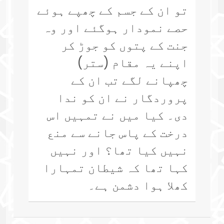
تو ان کے جسم کے چھپے ہوئے
حصے نمودار ہوگئے اور وہ
جنت کے پتوں کو جوڑ کر
اپنے یہ مقام (ستر)
چھپانے لگے تب ان کے
پروردگار نے ان کو ندا
دی۔ کیا میں نے تمہیں اس
درخت کے پاس جانے سے منع
نہیں کیا تھا؟ اور نہیں
کہا تھا کہ شیطان تمہارا
کھلا ہوا دشمن ہے۔