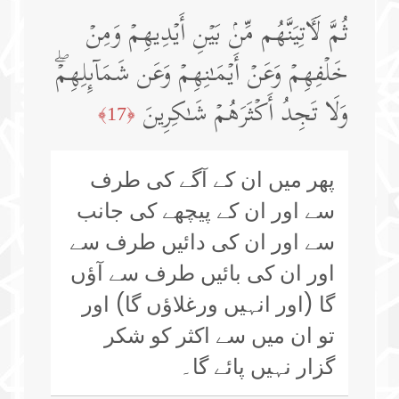
ثُمَّ لَـَٔاتِیَنَّهُم مِّنۢ بَیۡنِ أَیۡدِیهِمۡ وَمِنۡ
خَلۡفِهِمۡ وَعَنۡ أَیۡمَـٰنِهِمۡ وَعَن شَمَاۤىِٕلِهِمۡۖ
وَلَا تَجِدُ أَكۡثَرَهُمۡ شَـٰكِرِینَ
﴿17﴾
پھر میں ان کے آگے کی طرف
سے اور ان کے پیچھے کی جانب
سے اور ان کی دائیں طرف سے
اور ان کی بائیں طرف سے آؤں
گا (اور انہیں ورغلاؤں گا) اور
تو ان میں سے اکثر کو شکر
گزار نہیں پائے گا۔