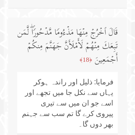
قَالَ ٱخۡرُجۡ مِنۡهَا مَذۡءُومࣰا مَّدۡحُورࣰاۖ لَّمَن
تَبِعَكَ مِنۡهُمۡ لَأَمۡلَأَنَّ جَهَنَّمَ مِنكُمۡ
أَجۡمَعِینَ
﴿18﴾
فرمایا: ذلیل اور راندہ ہوکر
یہاں سے نکل جا میں تجھے اور
اسے جو ان میں سے تیری
پیروی کرے گا تم سب سے جہنم
بھر دوں گا۔