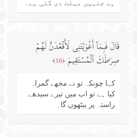
ہے جنہیں مہلت دی گئی ہے۔
قَالَ فَبِمَاۤ أَغۡوَیۡتَنِی لَأَقۡعُدَنَّ لَهُمۡ
صِرَ ٰ⁠طَكَ ٱلۡمُسۡتَقِیمَ
﴿16﴾
کہا چونکہ تو نے مجھے گمراہ
کیا ہے تو اب میں تیرے سیدھے
راستہ پر بیٹھوں گا۔