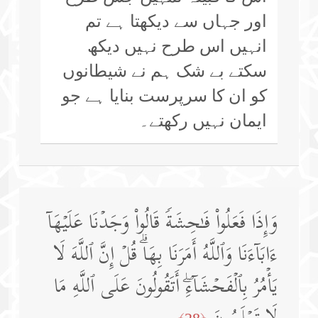
اور جہاں سے دیکھتا ہے تم
انہیں اس طرح نہیں دیکھ
سکتے بے شک ہم نے شیطانوں
کو ان کا سرپرست بنایا ہے جو
ایمان نہیں رکھتے۔
وَإِذَا فَعَلُوا۟ فَـٰحِشَةࣰ قَالُوا۟ وَجَدۡنَا عَلَیۡهَاۤ
ءَابَاۤءَنَا وَٱللَّهُ أَمَرَنَا بِهَاۗ قُلۡ إِنَّ ٱللَّهَ لَا
یَأۡمُرُ بِٱلۡفَحۡشَاۤءِۖ أَتَقُولُونَ عَلَى ٱللَّهِ مَا