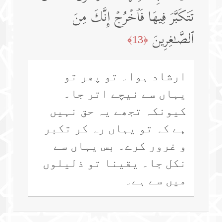
تَتَكَبَّرَ فِیهَا فَٱخۡرُجۡ إِنَّكَ مِنَ
ٱلصَّـٰغِرِینَ
﴿13﴾
ارشاد ہوا۔ تو پھر تو
یہاں سے نیچے اتر جا۔
کیونکہ تجھے یہ حق نہیں
ہے کہ تو یہاں رہ کر تکبر
و غرور کرے۔ بس یہاں سے
نکل جا۔ یقینا تو ذلیلوں
میں سے ہے۔