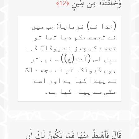
وَخَلَقۡتَهُۥ مِن طِینࣲ
﴿12﴾
(خدا نے) فرمایا: جب میں
نے تجھے حکم دیا تھا تو
تجھے کس چیز نے روکا؟ کہا
میں اس (آدم(ع)) سے بہتر
ہوں کیونکہ تو نے مجھے آگ
سے پیدا کیا ہے اور اسے
مٹی سے پیدا کیا ہے۔
قَالَ فَٱهۡبِطۡ مِنۡهَا فَمَا یَكُونُ لَكَ أَن