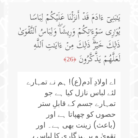
یَـٰبَنِیۤ ءَادَمَ قَدۡ أَنزَلۡنَا عَلَیۡكُمۡ لِبَاسࣰا
یُوَ ٰ⁠رِی سَوۡءَ ٰ⁠ تِكُمۡ وَرِیشࣰاۖ وَلِبَاسُ ٱلتَّقۡوَىٰ
ذَ ٰ⁠لِكَ خَیۡرࣱۚ ذَ ٰ⁠لِكَ مِنۡ ءَایَـٰتِ ٱللَّهِ
لَعَلَّهُمۡ یَذَّكَّرُونَ
﴿26﴾
اے اولادِ آدم(ع)! ہم نے تمہارے
لئے لباس نازل کیا ہے جو
تمہارے جسم کے قابلِ ستر
حصوں کو چھپاتا ہے اور
(باعث) زینت بھی ہے۔ اور
تقویٰ و پرہیزگاری کا لباس یہ