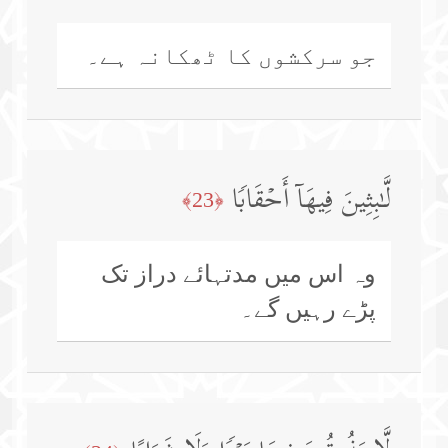
جو سرکشوں کا ٹھکانہ ہے۔
لَّـٰبِثِینَ فِیهَاۤ أَحۡقَابࣰا
﴿23﴾
وہ اس میں مدتہائے دراز تک
پڑے رہیں گے۔