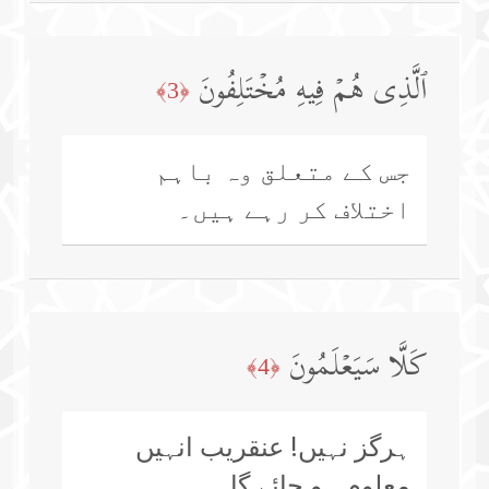
ٱلَّذِی هُمۡ فِیهِ مُخۡتَلِفُونَ
﴿3﴾
جس کے متعلق وہ باہم
اختلاف کر رہے ہیں۔
كَلَّا سَیَعۡلَمُونَ
﴿4﴾
ہرگز نہیں! عنقریب انہیں
معلوم ہو جائے گا۔