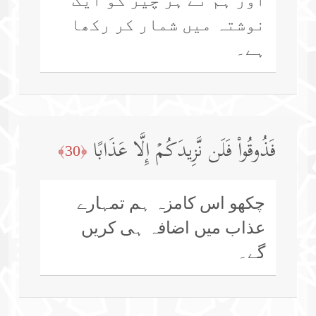
نوشتہ میں شمار کر رکھا
ہے۔
فَذُوقُوا۟ فَلَن نَّزِیدَكُمۡ إِلَّا عَذَابًا
﴿30﴾
چکھو اس کامزہ ہم تمہارے
عذاب میں اضافہ ہی کریں
گے۔