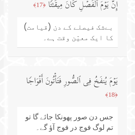
إِنَّ یَوۡمَ ٱلۡفَصۡلِ كَانَ مِیقَـٰتࣰا
﴿17﴾
بےشک فیصلے کے دن (قیامت)
کا ایک معیّن وقت ہے۔
یَوۡمَ یُنفَخُ فِی ٱلصُّورِ فَتَأۡتُونَ أَفۡوَاجࣰا
﴿18﴾
جس دن صور پھونکا جائے گا تو
تم لوگ فوج در فوج آؤ گے۔