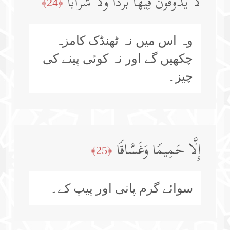
لَّا یَذُوقُونَ فِیهَا بَرۡدࣰا وَلَا شَرَابًا
﴿24﴾
وہ اس میں نہ ٹھنڈک کامزہ
چکھیں گے اور نہ کوئی پینے کی
چیز۔
إِلَّا حَمِیمࣰا وَغَسَّاقࣰا
﴿25﴾
سوائے گرم پانی اور پیپ کے۔