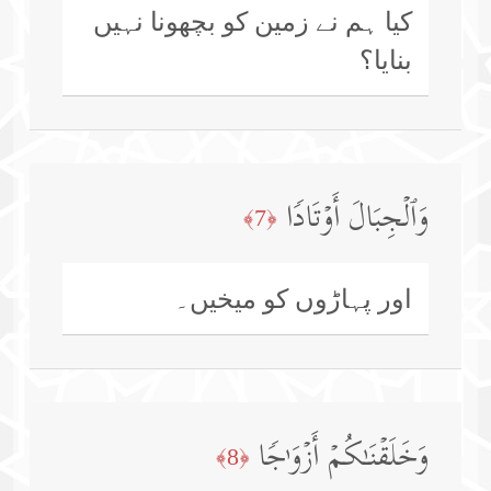
کیا ہم نے زمین کو بچھونا نہیں
بنایا؟
وَٱلۡجِبَالَ أَوۡتَادࣰا
﴿7﴾
اور پہاڑوں کو میخیں۔
وَخَلَقۡنَـٰكُمۡ أَزۡوَ ٰ⁠جࣰا
﴿8﴾