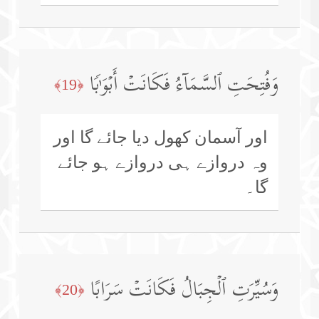
وَفُتِحَتِ ٱلسَّمَاۤءُ فَكَانَتۡ أَبۡوَ ٰ⁠بࣰا
﴿19﴾
اور آسمان کھول دیا جائے گا اور
وہ دروازے ہی دروازے ہو جائے
گا۔
وَسُیِّرَتِ ٱلۡجِبَالُ فَكَانَتۡ سَرَابًا
﴿20﴾