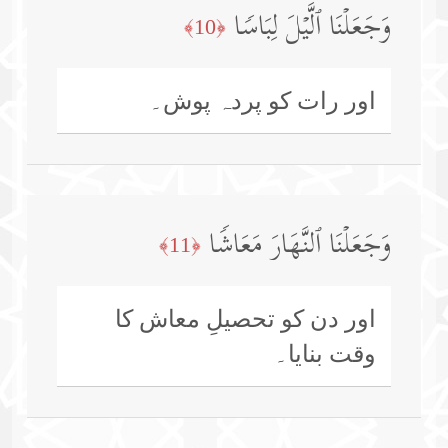
وَجَعَلۡنَا ٱلَّیۡلَ لِبَاسࣰا
﴿10﴾
اور رات کو پردہ پوش۔
وَجَعَلۡنَا ٱلنَّهَارَ مَعَاشࣰا
﴿11﴾
اور دن کو تحصیلِ معاش کا
وقت بنایا۔