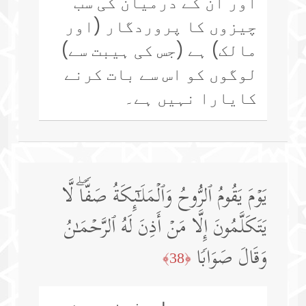
اور ان کے درمیان کی سب
چیزوں کا پروردگار (اور
مالک) ہے (جس کی ہیبت سے)
لوگوں کو اس سے بات کرنے
کایارا نہیں ہے۔
یَوۡمَ یَقُومُ ٱلرُّوحُ وَٱلۡمَلَـٰۤىِٕكَةُ صَفࣰّاۖ لَّا
یَتَكَلَّمُونَ إِلَّا مَنۡ أَذِنَ لَهُ ٱلرَّحۡمَـٰنُ
وَقَالَ صَوَابࣰا
﴿38﴾