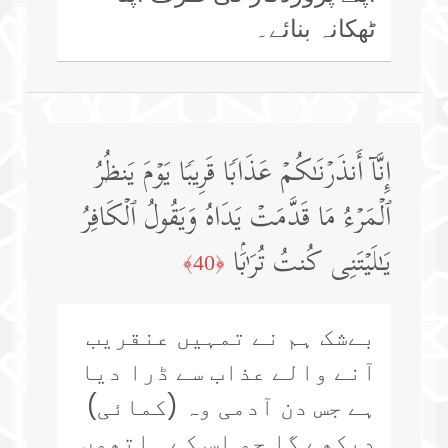
ٹھکانہ بنائے۔
إِنَّاۤ أَنذَرۡنَـٰكُمۡ عَذَابࣰا قَرِیبࣰا یَوۡمَ یَنظُرُ
ٱلۡمَرۡءُ مَا قَدَّمَتۡ یَدَاهُ وَیَقُولُ ٱلۡكَافِرُ
یَـٰلَیۡتَنِی كُنتُ تُرَ ٰ⁠بَۢا
﴿40﴾
بےشک ہم نے تمہیں عنقریب
آنے والے عذاب سے ڈرا دیا
ہے جس دن آدمی وہ (کمائی)
دیکھے گا جو اس کے ہاتھوں