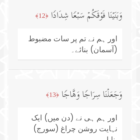
وَبَنَیۡنَا فَوۡقَكُمۡ سَبۡعࣰا شِدَادࣰا
﴿12﴾
اور ہم نے تم پر سات مضبوط
(آسمان) بنائے۔
وَجَعَلۡنَا سِرَاجࣰا وَهَّاجࣰا
﴿13﴾
اور ہم ہی نے (دن میں) ایک
نہایت روشن چراغ (سورج)
بنایا۔