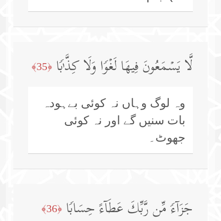
لَّا یَسۡمَعُونَ فِیهَا لَغۡوࣰا وَلَا كِذَّ ٰ⁠بࣰا
﴿35﴾
وہ لوگ وہاں نہ کوئی بےہودہ
بات سنیں گے اور نہ کوئی
جھوٹ۔
جَزَاۤءࣰ مِّن رَّبِّكَ عَطَاۤءً حِسَابࣰا
﴿36﴾