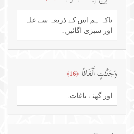
تاکہ ہم اس کے ذریعہ سے غلہ
اور سبزی اگائیں۔
وَجَنَّـٰتٍ أَلۡفَافًا
﴿16﴾
اور گھنے باغات۔