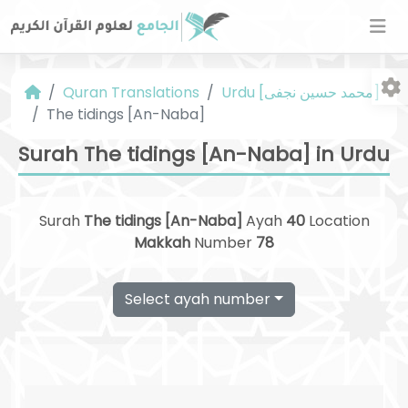
Urdu [محمد حسین نجفی]
Quran Translations
The tidings [An-Naba]
Surah The tidings [An-Naba] in Urdu
Surah
The tidings [An-Naba]
Ayah
40
Location
Fo
Makkah
Number
78
Select ayah number