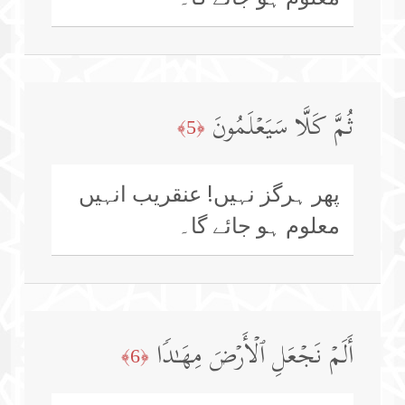
ثُمَّ كَلَّا سَیَعۡلَمُونَ
﴿5﴾
پھر ہرگز نہیں! عنقریب انہیں
معلوم ہو جائے گا۔
أَلَمۡ نَجۡعَلِ ٱلۡأَرۡضَ مِهَـٰدࣰا
﴿6﴾