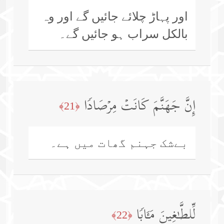
اور پہاڑ چلائے جائیں گے اور وہ
بالکل سراب ہو جائیں گے۔
إِنَّ جَهَنَّمَ كَانَتۡ مِرۡصَادࣰا
﴿21﴾
بےشک جہنم گھات میں ہے۔
لِّلطَّـٰغِینَ مَـَٔابࣰا
﴿22﴾