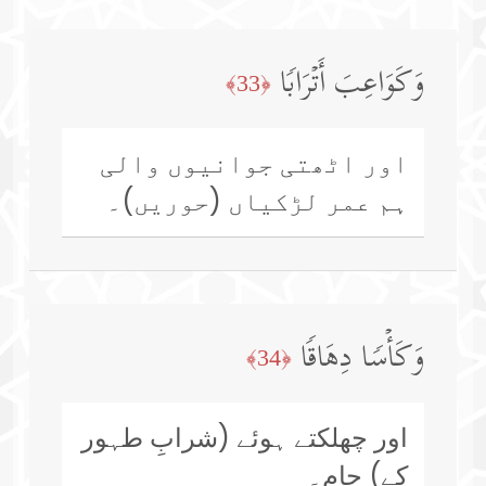
وَكَوَاعِبَ أَتۡرَابࣰا
﴿33﴾
اور اٹھتی جوانیوں والی
ہم عمر لڑکیاں (حوریں)۔
وَكَأۡسࣰا دِهَاقࣰا
﴿34﴾
اور چھلکتے ہوئے (شرابِ طہور
کے) جام۔