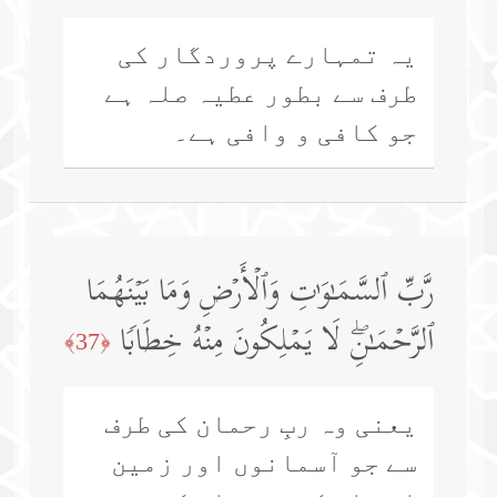
یہ تمہارے پروردگار کی
طرف سے بطور عطیہ صلہ ہے
جو کافی و وافی ہے۔
رَّبِّ ٱلسَّمَـٰوَ ٰ⁠تِ وَٱلۡأَرۡضِ وَمَا بَیۡنَهُمَا
ٱلرَّحۡمَـٰنِۖ لَا یَمۡلِكُونَ مِنۡهُ خِطَابࣰا
﴿37﴾
یعنی وہ ربِ رحمان کی طرف
سے جو آسمانوں اور زمین