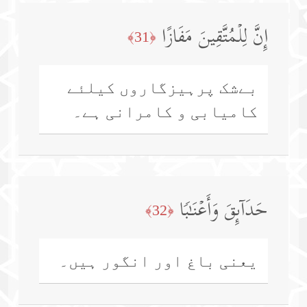
إِنَّ لِلۡمُتَّقِینَ مَفَازًا
﴿31﴾
بےشک پرہیزگاروں کیلئے
کامیابی و کامرانی ہے۔
حَدَاۤىِٕقَ وَأَعۡنَـٰبࣰا
﴿32﴾
یعنی باغ اور انگور ہیں۔