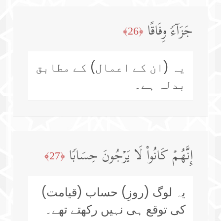
جَزَاۤءࣰ وِفَاقًا
﴿26﴾
یہ (ان کے اعمال) کے مطابق
بدلہ ہے۔
إِنَّهُمۡ كَانُوا۟ لَا یَرۡجُونَ حِسَابࣰا
﴿27﴾
یہ لوگ (روزِ) حساب (قیامت)
کی توقع ہی نہیں رکھتے تھے۔