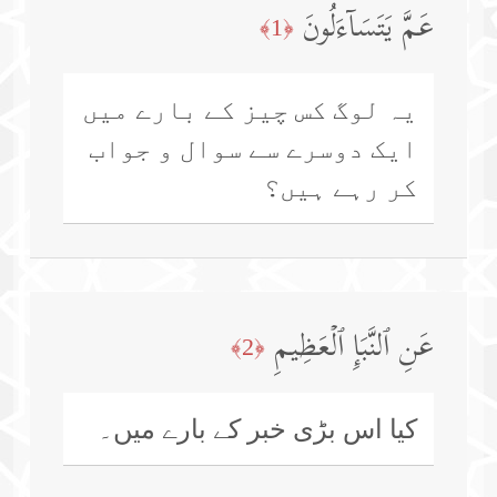
عَمَّ یَتَسَاۤءَلُونَ
﴿1﴾
یہ لوگ کس چیز کے بارے میں
ایک دوسرے سے سوال و جواب
کر رہے ہیں؟
عَنِ ٱلنَّبَإِ ٱلۡعَظِیمِ
﴿2﴾
کیا اس بڑی خبر کے بارے میں۔