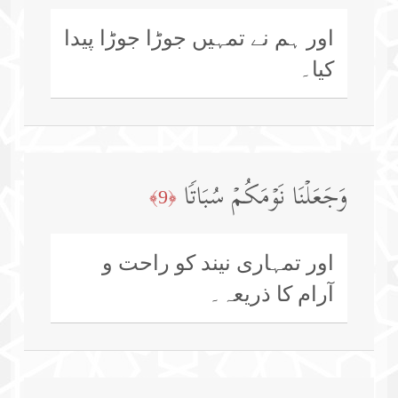
اور ہم نے تمہیں جوڑا جوڑا پیدا
کیا۔
وَجَعَلۡنَا نَوۡمَكُمۡ سُبَاتࣰا
﴿9﴾
اور تمہاری نیند کو راحت و
آرام کا ذریعہ۔