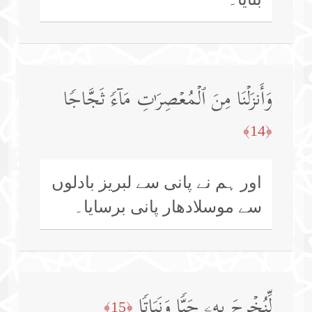
وَأَنزَلۡنَا مِنَ ٱلۡمُعۡصِرَ ٰ⁠تِ مَاۤءࣰ ثَجَّاجࣰا
﴿14﴾
اور ہم نے پانی سے لبریز بادلوں
سے موسلادھار پانی برسایا۔
لِّنُخۡرِجَ بِهِۦ حَبࣰّا وَنَبَاتࣰا
﴿15﴾