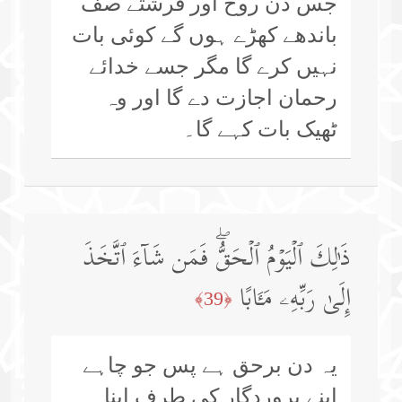
جس دن روح اور فرشتے صف
باندھے کھڑے ہوں گے کوئی بات
نہیں کرے گا مگر جسے خدائے
رحمان اجازت دے گا اور وہ
ٹھیک بات کہے گا۔
ذَ ٰ⁠لِكَ ٱلۡیَوۡمُ ٱلۡحَقُّۖ فَمَن شَاۤءَ ٱتَّخَذَ
إِلَىٰ رَبِّهِۦ مَـَٔابًا
﴿39﴾
یہ دن برحق ہے پس جو چاہے
اپنے پروردگار کی طرف اپنا