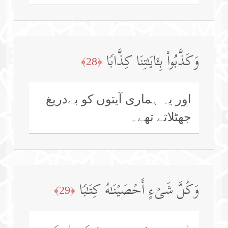
وَكَذَّبُوا۟ بِـَٔایَـٰتِنَا كِذَّابࣰا
﴿28﴾
اور یہ ہماری آیتوں کو بےدریغ
جھٹلاتے تھے۔
وَكُلَّ شَیۡءٍ أَحۡصَیۡنَـٰهُ كِتَـٰبࣰا
﴿29﴾
اور ہم نے ہر چیز کو ایک