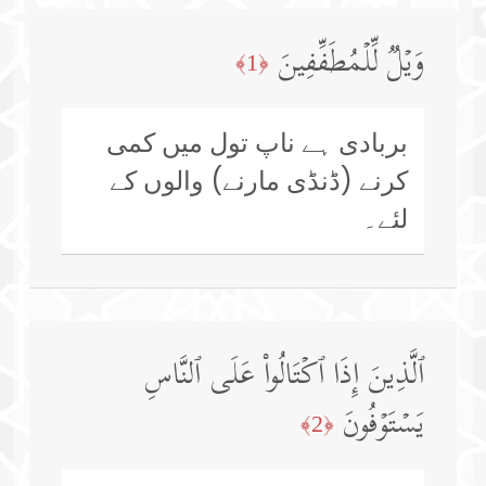
وَیۡلࣱ لِّلۡمُطَفِّفِینَ
﴿1﴾
بربادی ہے ناپ تول میں کمی
کرنے (ڈنڈی مارنے) والوں کے
لئے۔
ٱلَّذِینَ إِذَا ٱكۡتَالُوا۟ عَلَى ٱلنَّاسِ
یَسۡتَوۡفُونَ
﴿2﴾