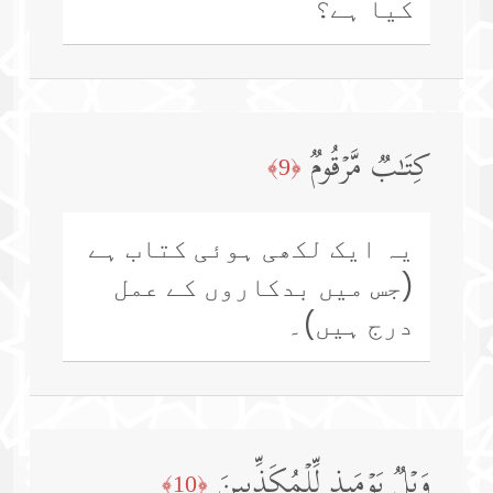
کیا ہے؟
كِتَـٰبࣱ مَّرۡقُومࣱ
﴿9﴾
یہ ایک لکھی ہوئی کتاب ہے
(جس میں بدکاروں کے عمل
درج ہیں)۔
وَیۡلࣱ یَوۡمَىِٕذࣲ لِّلۡمُكَذِّبِینَ
﴿10﴾