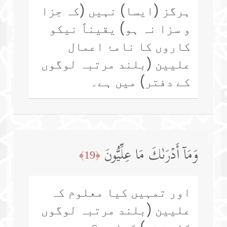
ہرگز (ایسا) نہیں (کہ جزا
و سزا نہ ہو) یقیناً نیکو
کاروں کا نامۂ اعمال
علیین (بلند مرتبہ لوگوں
کے دفتر) میں ہے۔
وَمَاۤ أَدۡرَىٰكَ مَا عِلِّیُّونَ
﴿19﴾
اور تمہیں کیا معلوم کہ
علیین (بلند مرتبہ لوگوں