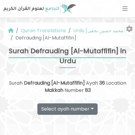
Urdu [محمد حسین نجفی]
Quran Translations
Defrauding [Al-Mutaffifin]
Surah Defrauding [Al-Mutaffifin] in
Urdu
Fo
Surah
Defrauding [Al-Mutaffifin]
Ayah
36
Location
Makkah
Number
83
Select ayah number