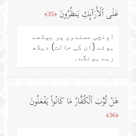
عَلَى ٱلۡأَرَاۤىِٕكِ یَنظُرُونَ
﴿35﴾
اونچی مسندوں پر بیٹھے
ہوئے (ان کی حالت) دیکھ
رہے ہونگے۔
هَلۡ ثُوِّبَ ٱلۡكُفَّارُ مَا كَانُوا۟ یَفۡعَلُونَ
﴿36﴾