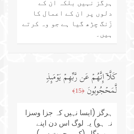
ہرگز نہیں بلکہ ان کے
دلوں پر ان کے اعمال کا
زَنگ چڑھ گیا ہے جو وہ کرتے
ہیں۔
كَلَّاۤ إِنَّهُمۡ عَن رَّبِّهِمۡ یَوۡمَىِٕذࣲ
لَّمَحۡجُوبُونَ
﴿15﴾
ہرگز (ایسا نہیں کہ جزا وسزا
نہ ہو) یہ لوگ اس دن اپنے
پروردگار (کی رحمت سے)