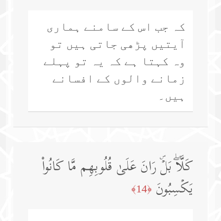
کہ جب اس کے سامنے ہماری
آیتیں پڑھی جاتی ہیں تو
وہ کہتا ہے کہ یہ تو پہلے
زمانے والوں کے افسانے
ہیں۔
كَلَّاۖ بَلۡۜ رَانَ عَلَىٰ قُلُوبِهِم مَّا كَانُوا۟
یَكۡسِبُونَ
﴿14﴾