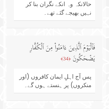
حالانکہ وہ انکے نگران بنا کر
نہیں بھیجے گئے تھے۔
فَٱلۡیَوۡمَ ٱلَّذِینَ ءَامَنُوا۟ مِنَ ٱلۡكُفَّارِ
یَضۡحَكُونَ
﴿34﴾
پس آج اہلِ ایمان کافروں (اور
منکروں) پر ہنستے ہوں گے۔