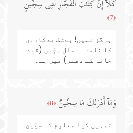
كَلَّاۤ إِنَّ كِتَـٰبَ ٱلۡفُجَّارِ لَفِی سِجِّینࣲ
﴿7﴾
ہرگز نہیں! بےشک بدکاروں
کا نامۂ اعمال سِجِّین (قید
خانہ کے دفتر) میں ہے۔
وَمَاۤ أَدۡرَىٰكَ مَا سِجِّینࣱ
﴿8﴾
تمہیں کیا معلوم کہ سِجِّین