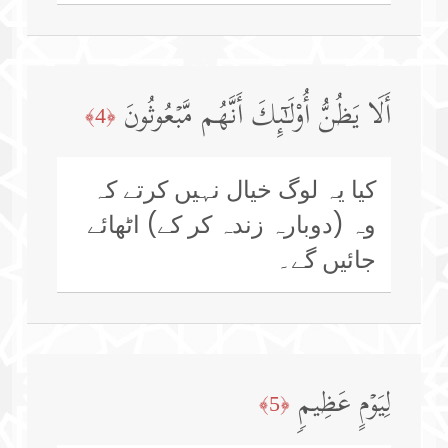
أَلَا یَظُنُّ أُو۟لَـٰۤىِٕكَ أَنَّهُم مَّبۡعُوثُونَ
﴿4﴾
کیا یہ لوگ خیال نہیں کرتے کہ
وہ (دوبارہ زندہ کر کے) اٹھائے
جائیں گے۔
لِیَوۡمٍ عَظِیمࣲ
﴿5﴾