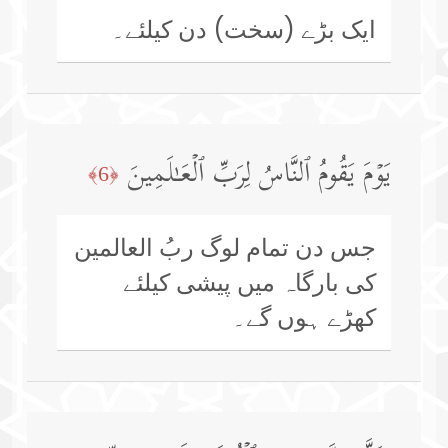
ایک بڑے (سخت) دن کیلئے۔
یَوۡمَ یَقُومُ ٱلنَّاسُ لِرَبِّ ٱلۡعَـٰلَمِینَ
﴿6﴾
جس دن تمام لوگ ربُ العالمین
کی بارگاہ میں پیشی کیلئے
کھڑے ہوں گے۔