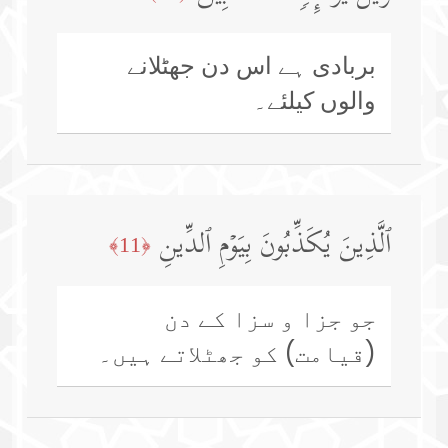
بربادی ہے اس دن جھٹلانے
والوں کیلئے۔
ٱلَّذِینَ یُكَذِّبُونَ بِیَوۡمِ ٱلدِّینِ
﴿11﴾
جو جزا و سزا کے دن
(قیامت) کو جھٹلاتے ہیں۔