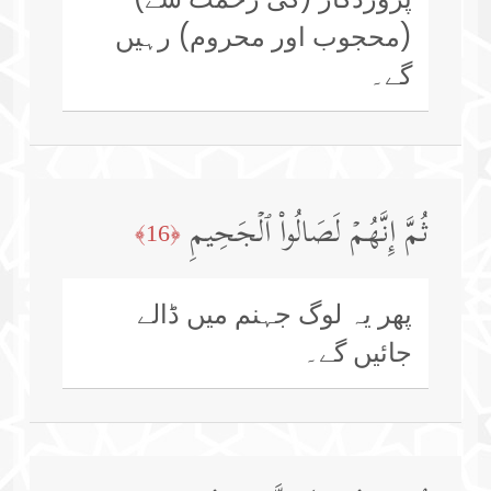
(محجوب اور محروم) رہیں
گے۔
ثُمَّ إِنَّهُمۡ لَصَالُوا۟ ٱلۡجَحِیمِ
﴿16﴾
پھر یہ لوگ جہنم میں ڈالے
جائیں گے۔