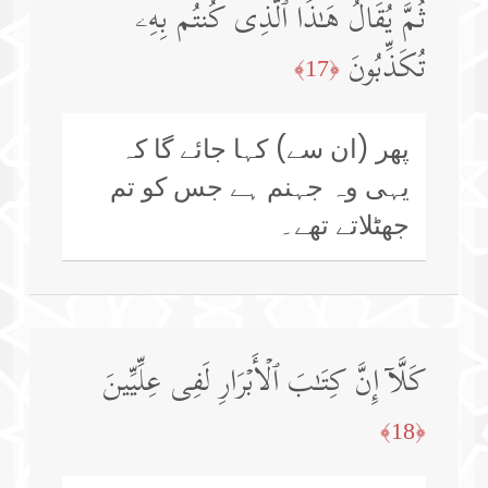
ثُمَّ یُقَالُ هَـٰذَا ٱلَّذِی كُنتُم بِهِۦ
تُكَذِّبُونَ
﴿17﴾
پھر (ان سے) کہا جائے گا کہ
یہی وہ جہنم ہے جس کو تم
جھٹلاتے تھے۔
كَلَّاۤ إِنَّ كِتَـٰبَ ٱلۡأَبۡرَارِ لَفِی عِلِّیِّینَ
﴿18﴾