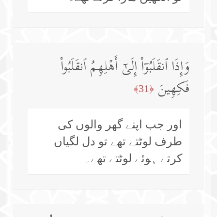
وَإِذَا ٱنقَلَبُوۤا۟ إِلَىٰۤ أَهۡلِهِمُ ٱنقَلَبُوا۟
فَكِهِینَ
﴿31﴾
اور جب اپنے گھر والوں کی
طرف لوٹتے تھے تو دل لگیاں
کرتے ہوئے لوٹتے تھے۔