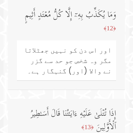
وَمَا یُكَذِّبُ بِهِۦۤ إِلَّا كُلُّ مُعۡتَدٍ أَثِیمٍ
﴿12﴾
اور اس دن کو نہیں جھٹلاتا
مگر وہ شخص جو حد سے گزر
نے والا (اور) گنہگار ہے۔
إِذَا تُتۡلَىٰ عَلَیۡهِ ءَایَـٰتُنَا قَالَ أَسَـٰطِیرُ
ٱلۡأَوَّلِینَ
﴿13﴾