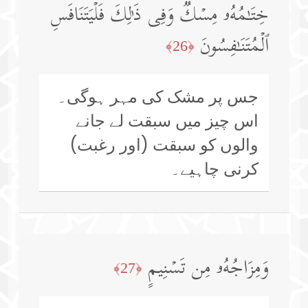
خِتَـٰمُهُۥ مِسۡكࣱۚ وَفِی ذَ ٰ⁠لِكَ فَلۡیَتَنَافَسِ
ٱلۡمُتَنَـٰفِسُونَ
﴿26﴾
جس پر مشک کی مہر ہوگی۔
اس چیز میں سبقت لے جانے
والوں کو سبقت (اور رغبت)
کرنی چاہیے۔
وَمِزَاجُهُۥ مِن تَسۡنِیمٍ
﴿27﴾