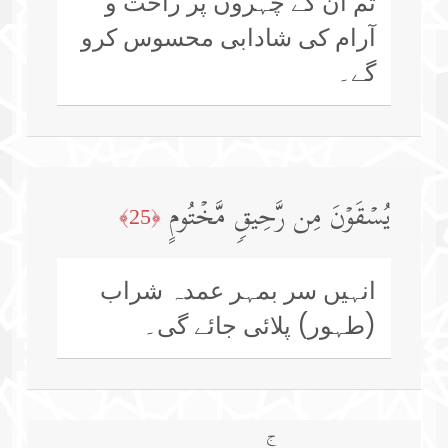
تم ان کے چہروں پر راحت و
آرام کی شادابی محسوس کرو
گے۔
یُسۡقَوۡنَ مِن رَّحِیقࣲ مَّخۡتُومٍ
﴿25﴾
انہیں سر بمہر عمدہ شراب
(طہور) پلائی جائے گی۔