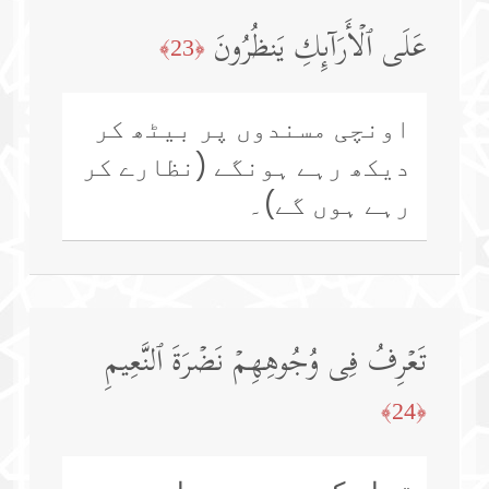
عَلَى ٱلۡأَرَاۤىِٕكِ یَنظُرُونَ
﴿23﴾
اونچی مسندوں پر بیٹھ کر
دیکھ رہے ہونگے (نظارے کر
رہے ہوں گے)۔
تَعۡرِفُ فِی وُجُوهِهِمۡ نَضۡرَةَ ٱلنَّعِیمِ
﴿24﴾