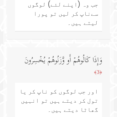
جب وہ (اپنے لئے) لوگوں
سےناپ کر لیں تو پورا
لیتے ہیں۔
وَإِذَا كَالُوهُمۡ أَو وَّزَنُوهُمۡ یُخۡسِرُونَ
﴿3﴾
اور جب لوگوں کو ناپ کر یا
تول کر دیتے ہیں تو انہیں
گھاٹا دیتے ہیں۔