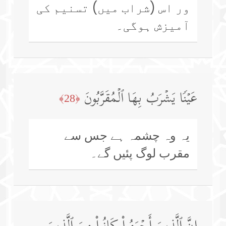
ور اس (شراب میں) تسنیم کی
آمیزش ہوگی۔
عَیۡنࣰا یَشۡرَبُ بِهَا ٱلۡمُقَرَّبُونَ
﴿28﴾
یہ وہ چشمہ ہے جس سے
مقرب لوگ پئیں گے۔