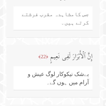
جس کامشاہدہ مقرب فرشتے
کرتے ہیں۔
إِنَّ ٱلۡأَبۡرَارَ لَفِی نَعِیمٍ
﴿22﴾
بےشک نیکوکار لوگ عیش و
آرام میں ہوں گے۔