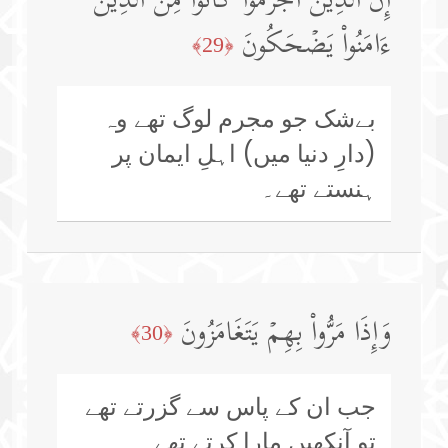
إِنَّ ٱلَّذِینَ أَجۡرَمُوا۟ كَانُوا۟ مِنَ ٱلَّذِینَ
ءَامَنُوا۟ یَضۡحَكُونَ
﴿29﴾
بےشک جو مجرم لوگ تھے وہ
(دارِ دنیا میں) اہلِ ایمان پر
ہنستے تھے۔
وَإِذَا مَرُّوا۟ بِهِمۡ یَتَغَامَزُونَ
﴿30﴾
جب ان کے پاس سے گزرتے تھے
تو آنکھیں مارا کرتے تھے۔