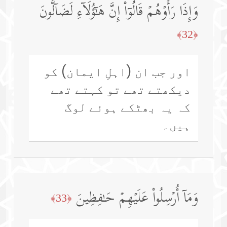
وَإِذَا رَأَوۡهُمۡ قَالُوۤا۟ إِنَّ هَـٰۤؤُلَاۤءِ لَضَاۤلُّونَ
﴿32﴾
اور جب ان (اہلِ ایمان) کو
دیکھتے تھے تو کہتے تھے
کہ یہ بھٹکے ہوئے لوگ
ہیں۔
وَمَاۤ أُرۡسِلُوا۟ عَلَیۡهِمۡ حَـٰفِظِینَ
﴿33﴾