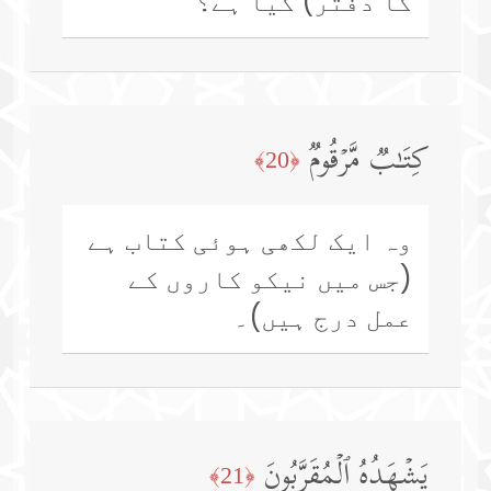
کا دفتر) کیا ہے؟
كِتَـٰبࣱ مَّرۡقُومࣱ
﴿20﴾
وہ ایک لکھی ہوئی کتاب ہے
(جس میں نیکو کاروں کے
عمل درج ہیں)۔
یَشۡهَدُهُ ٱلۡمُقَرَّبُونَ
﴿21﴾