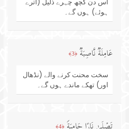
اس دن کچھ چہرے ذلیل (اترے
ہوئے) ہوں گے۔
عَامِلَةࣱ نَّاصِبَةࣱ
﴿3﴾
سخت محنت کرنے والے (نڈھال
اور) تھکے ماندے ہوں گے۔
تَصۡلَىٰ نَارًا حَامِیَةࣰ
﴿4﴾