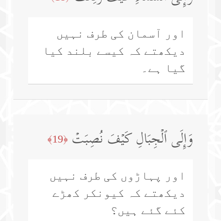
اور آسمان کی طرف نہیں
دیکھتے کہ کیسے بلند کیا
گیا ہے۔
وَإِلَى ٱلۡجِبَالِ كَیۡفَ نُصِبَتۡ
﴿19﴾
اور پہاڑوں کی طرف نہیں
دیکھتے کہ کیونکر کھڑے
کئے گئے ہیں؟