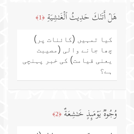
هَلۡ أَتَىٰكَ حَدِیثُ ٱلۡغَـٰشِیَةِ
﴿1﴾
کیا تمہیں (کائنات پر)
چھا جانے والی (مصیبت
یعنی قیامت) کی خبر پہنچی
ہے؟
وُجُوهࣱ یَوۡمَىِٕذٍ خَـٰشِعَةٌ
﴿2﴾