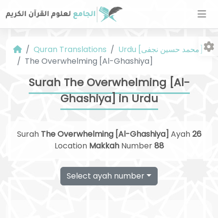
Urdu [محمد حسین نجفی]
Quran Translations
The Overwhelming [Al-Ghashiya]
Surah The Overwhelming [Al-
Ghashiya] in Urdu
Fo
Surah
The Overwhelming [Al-Ghashiya]
Ayah
26
Location
Makkah
Number
88
Select ayah number