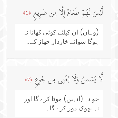
لَّیۡسَ لَهُمۡ طَعَامٌ إِلَّا مِن ضَرِیعࣲ
﴿6﴾
(وہاں) ان کیلئے کوئی کھانا نہ
ہوگا سوائے خاردار جھاڑ کے۔
لَّا یُسۡمِنُ وَلَا یُغۡنِی مِن جُوعࣲ
﴿7﴾
جو نہ (انہیں) موٹا کرے گا اور
نہ بھوک دور کرے گا۔