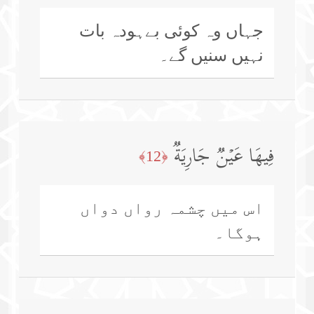
جہاں وہ کوئی بےہودہ بات
نہیں سنیں گے۔
فِیهَا عَیۡنࣱ جَارِیَةࣱ
﴿12﴾
اس میں چشمہ رواں دواں
ہوگا۔