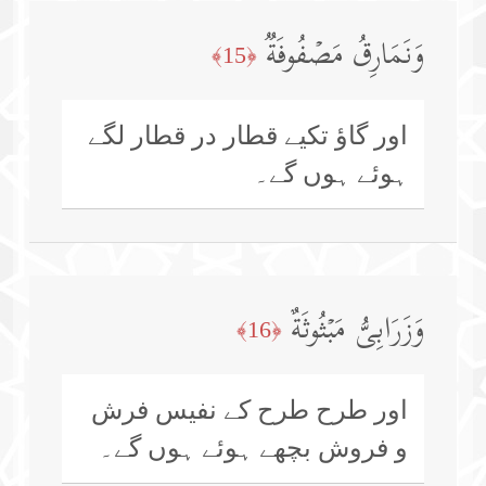
وَنَمَارِقُ مَصۡفُوفَةࣱ
﴿15﴾
اور گاؤ تکیے قطار در قطار لگے
ہوئے ہوں گے۔
وَزَرَابِیُّ مَبۡثُوثَةٌ
﴿16﴾
اور طرح طرح کے نفیس فرش
و فروش بچھے ہوئے ہوں گے۔