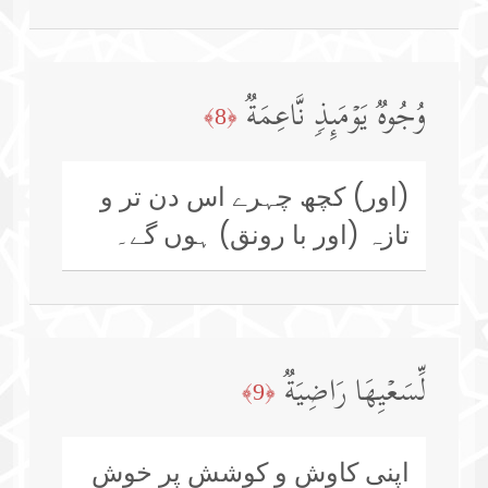
وُجُوهࣱ یَوۡمَىِٕذࣲ نَّاعِمَةࣱ
﴿8﴾
(اور) کچھ چہرے اس دن تر و
تازہ (اور با رونق) ہوں گے۔
لِّسَعۡیِهَا رَاضِیَةࣱ
﴿9﴾
اپنی کاوش و کوشش پر خوش