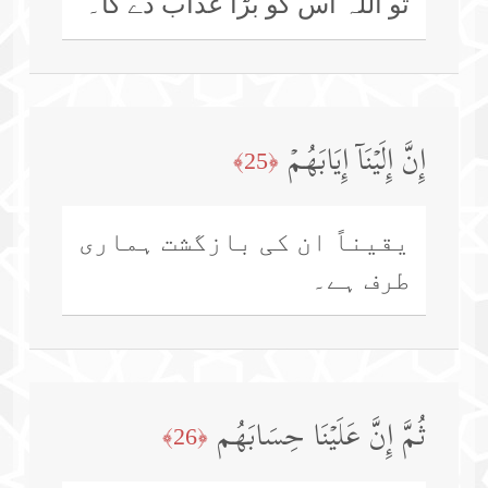
تو اللہ اس کو بڑا عذاب دے گا۔
إِنَّ إِلَیۡنَاۤ إِیَابَهُمۡ
﴿25﴾
یقیناً ان کی بازگشت ہماری
طرف ہے۔
ثُمَّ إِنَّ عَلَیۡنَا حِسَابَهُم
﴿26﴾