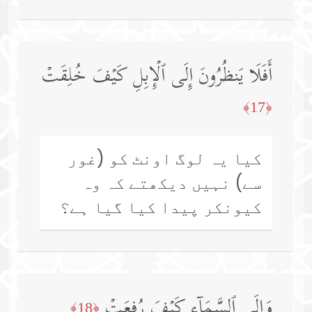
أَفَلَا یَنظُرُونَ إِلَى ٱلۡإِبِلِ كَیۡفَ خُلِقَتۡ
﴿17﴾
کیا یہ لوگ اونٹ کو (غور
سے) نہیں دیکھتے کہ وہ
کیونکر پیدا کیا گیا ہے؟
وَإِلَى ٱلسَّمَاۤءِ كَیۡفَ رُفِعَتۡ
﴿18﴾