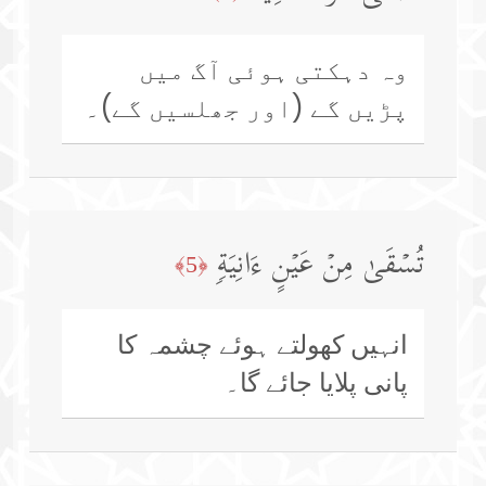
وہ دہکتی ہوئی آگ میں
پڑیں گے (اور جھلسیں گے)۔
تُسۡقَىٰ مِنۡ عَیۡنٍ ءَانِیَةࣲ
﴿5﴾
انہیں کھولتے ہوئے چشمہ کا
پانی پلایا جائے گا۔