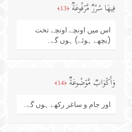
فِیهَا سُرُرࣱ مَّرۡفُوعَةࣱ
﴿13﴾
اس میں اونچے اونچے تخت
(بچھے ہوئے) ہوں گے۔
وَأَكۡوَابࣱ مَّوۡضُوعَةࣱ
﴿14﴾
اور جام و ساغر رکھے ہوں گے۔