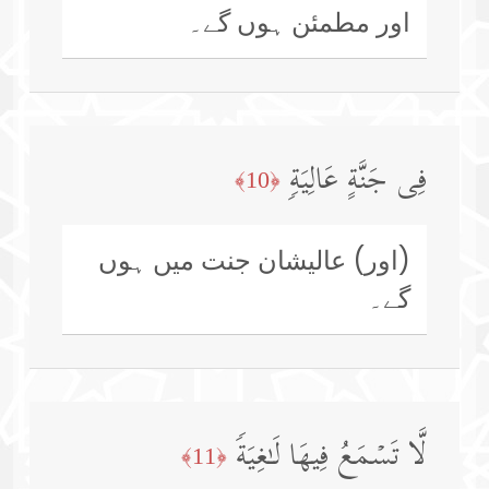
اور مطمئن ہوں گے۔
فِی جَنَّةٍ عَالِیَةࣲ
﴿10﴾
(اور) عالیشان جنت میں ہوں
گے۔
لَّا تَسۡمَعُ فِیهَا لَـٰغِیَةࣰ
﴿11﴾