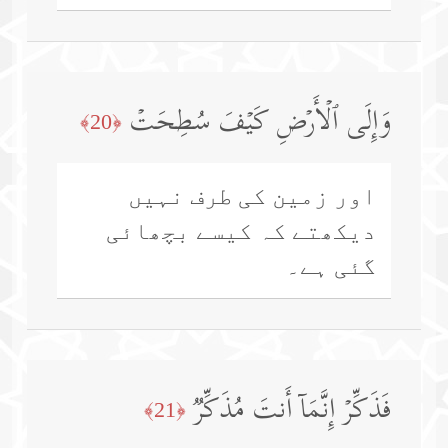
وَإِلَى ٱلۡأَرۡضِ كَیۡفَ سُطِحَتۡ
﴿20﴾
اور زمین کی طرف نہیں
دیکھتے کہ کیسے بچھائی
گئی ہے۔
فَذَكِّرۡ إِنَّمَاۤ أَنتَ مُذَكِّرࣱ
﴿21﴾