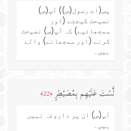
پس(اے رسول(ص)) آپ(ص)
نصیحت کیجئے (اور
سمجھائیے) کہ آپ(ص) نصیحت
کرنے (اور سمجھانے) والے
ہیں۔
لَّسۡتَ عَلَیۡهِم بِمُصَیۡطِرٍ
﴿22﴾
آپ(ص) ان پر داروغہ نہیں
ہیں۔