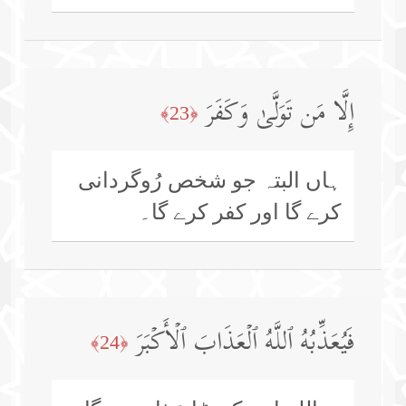
إِلَّا مَن تَوَلَّىٰ وَكَفَرَ
﴿23﴾
ہاں البتہ جو شخص رُوگردانی
کرے گا اور کفر کرے گا۔
فَیُعَذِّبُهُ ٱللَّهُ ٱلۡعَذَابَ ٱلۡأَكۡبَرَ
﴿24﴾