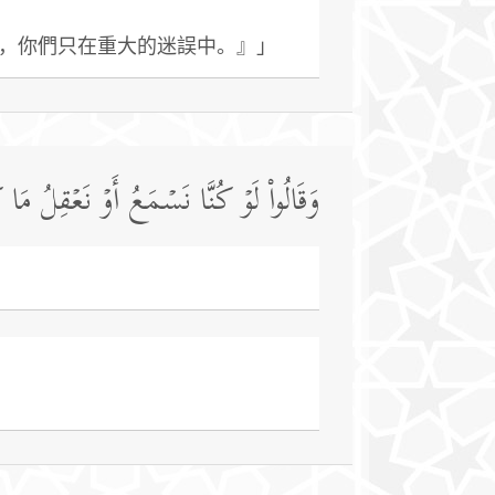
，你們只在重大的迷誤中。』」
وَقَالُوا۟ لَوۡ كُنَّا نَسۡمَعُ أَوۡ نَعۡقِلُ مَ