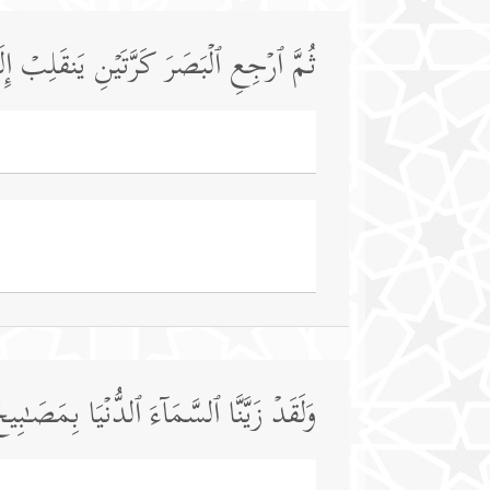
ثُمَّ ٱرۡجِعِ ٱلۡبَصَرَ كَرَّتَیۡنِ یَنقَلِبۡ إ
وَلَقَدۡ زَیَّنَّا ٱلسَّمَاۤءَ ٱلدُّنۡیَا بِمَصَـٰ