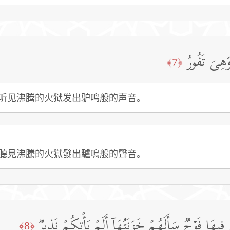
وَهِیَ تَفُورُ
﴿7﴾
听见沸腾的火狱发出驴鸣般的声音。
聽見沸騰的火獄發出驢鳴般的聲音。
َ فِیهَا فَوۡجࣱ سَأَلَهُمۡ خَزَنَتُهَاۤ أَلَمۡ یَأۡتِكُمۡ نَذِیرࣱ
﴿8﴾