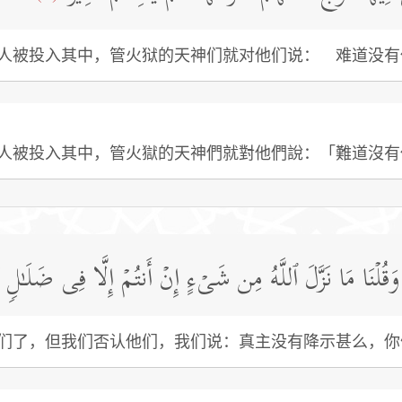
人被投入其中，管火狱的天神们就对他们说： 难道没有
人被投入其中，管火獄的天神們就對他們說：「難道沒有
ا وَقُلۡنَا مَا نَزَّلَ ٱللَّهُ مِن شَیۡءٍ إِنۡ أَنتُمۡ إِلَّا فِی ضَلَـٰلࣲ ك
们了，但我们否认他们，我们说：真主没有降示甚么，你