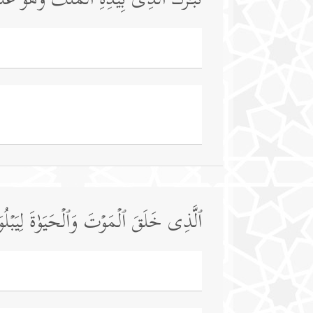
تَبَـٰرَكَ ٱلَّذِی بِیَدِهِ ٱلۡمُلۡكُ وَهُوَ عَ
ٱلَّذِی خَلَقَ ٱلۡمَوۡتَ وَٱلۡحَیَوٰةَ لِیَبۡلُو