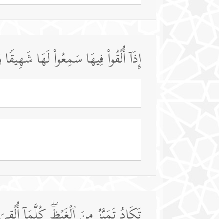
إِذَاۤ أُلۡقُوا۟ فِیهَا سَمِعُوا۟ لَهَا شَهِیقࣰا 
تَكَادُ تَمَیَّزُ مِنَ ٱلۡغَیۡظِۖ كُلَّمَاۤ أُلۡقِی