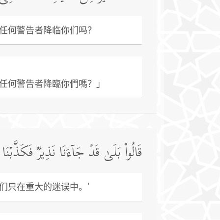
任何警告者降临你们吗？
任何警告者降臨你們嗎？」
قَالُوا۟ بَلَىٰ قَدۡ جَاۤءَنَا نَذِیرࣱ فَكَذَّبۡنَ
们只在重大的迷误中。'