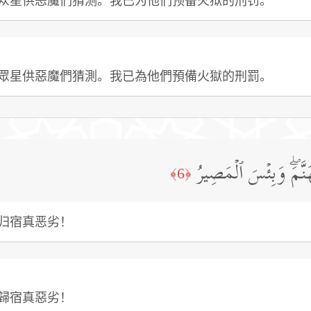
众星供恶魔们猜测。我已为他们预备火狱的刑罚。
眾星供惡魔們猜測。我已為他們預備火獄的刑罰。
نَّمَۖ وَبِئۡسَ ٱلۡمَصِیرُ
﴿6﴾
归宿真恶劣！
歸宿真惡劣！