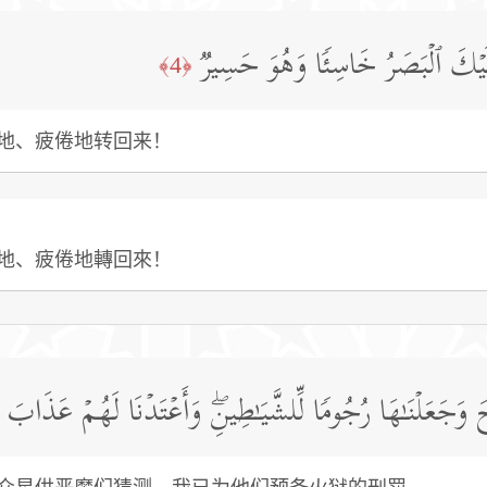
ِلَیۡكَ ٱلۡبَصَرُ خَاسِئࣰا وَهُوَ حَسِیرࣱ
﴿4﴾
地、疲倦地转回来！
地、疲倦地轉回來！
بِیحَ وَجَعَلۡنَـٰهَا رُجُومࣰا لِّلشَّیَـٰطِینِۖ وَأَعۡتَدۡنَا لَهُمۡ عَذَابَ 