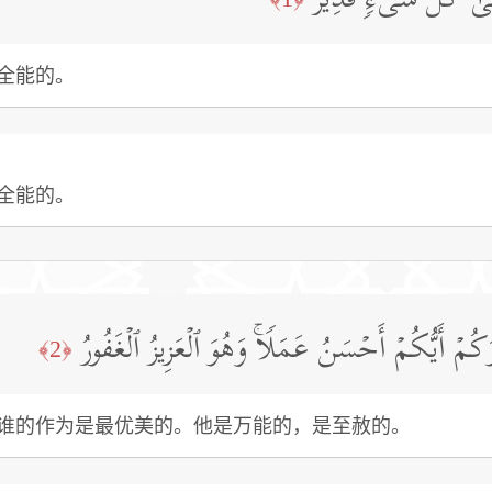
لَىٰ كُلِّ شَیۡءࣲ قَدِیرٌ
全能的。
全能的。
َكُمۡ أَیُّكُمۡ أَحۡسَنُ عَمَلࣰاۚ وَهُوَ ٱلۡعَزِیزُ ٱلۡغَفُورُ
﴿2﴾
谁的作为是最优美的。他是万能的，是至赦的。