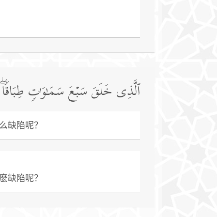
ٱلَّذِی خَلَقَ سَبۡعَ سَمَـٰوَ ٰ⁠تࣲ طِبَاقࣰاۖ
么缺陷呢？
麼缺陷呢？