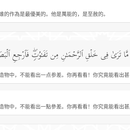
誰的作為是最優美的。他是萬能的，是至赦的。
 مَّا تَرَىٰ فِی خَلۡقِ ٱلرَّحۡمَـٰنِ مِن تَفَـٰوُتࣲۖ فَٱرۡجِعِ ٱلۡبَ
造物中，不能看出一点参差。你再看看！你究竟能看出甚
造物中，不能看出一點參差。你再看看！你究竟能看出甚