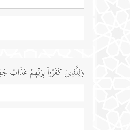
وَلِلَّذِینَ كَفَرُوا۟ بِرَبِّهِمۡ عَذَابُ جَهَ