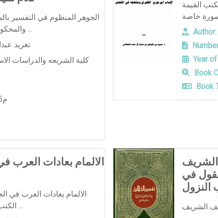
كتب القيمة
الجوهر المنظوم في التفسير بال
والمحكوم- رسالة ماجستير في القرآن ...
Author:
تغريد عبدا
Number
Year of
كلية الشريعه والدراسات الاس
Book C
Book T
2015م
الشريف
الالمام بعادات العرب في
نقول في
 النزول
الالمام بعادات العرب في ال
الكتب القيمة لباحثي العلوم القرآنية ...