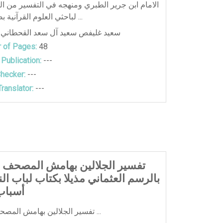
الامام ابن جرير الطبري ومنهجه في التفسير من ال
لباحثي العلوم القرآنية بصورة خاصة ...
سعيد غليفص سعيد آل سعد القحطاني
 of Pages:
48
 Publication:
---
hecker:
---
ranslator:
---
تفسير الجلالين بهامش المصحف 
بالرسم العثماني مذيلا بكتاب لباب ال
أسباب
تفسير الجلالين بهامش المصحف الشريف ...