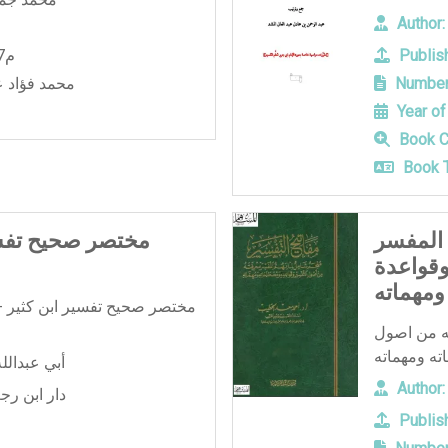
Author:
Publish
1957م
Number
محمد فؤاد ع
Year of
Book C
Book T
 المفسر
مختصر صحيح تفس
وقواعدة
مهماته
مختصر صحيح تفسير ابن كثير -
ه من اصول
أبي عبدال
Author:
دار ابن رجب
Publish