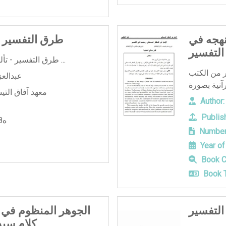
نهجه في
طرق التفسير –
التفسير
طرق التفسير - تأليف -عبدالعزيز داخل المطيري ...
ر من الكتب
عبدالعز
معهد آفاق التي
Author:
Publish
1438ه
Number
Year of
Book C
Book T
التفسير
الجوهر المنظوم في 
كلام سيد