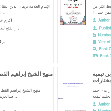
عظ اكثر من
الإمام العلامة برهان الدين البق
عبدالوهاب الموصلي - دار الفت ...
Author:
اكرم عب
Publish
دار الفتح لل
Number
Year of
2014 م
Book C
Book T
ن تيمية
منهج الشيخ إبراهيم الق
ختارات
رات - احمد
منهج الشيخ إبراهيم القطا
عبدالعزيز ناصري - جامعة العلوم الإسلا ...
Author: