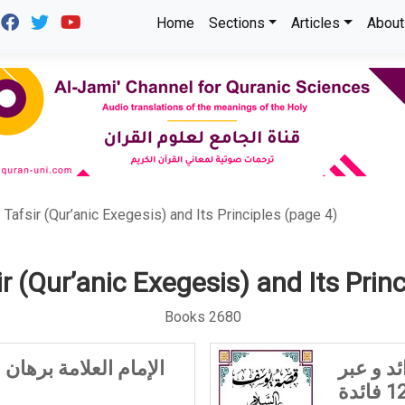
Home
Sections
Articles
About
Tafsir (Qur’anic Exegesis) and Its Principles (page 4)
ir (Qur’anic Exegesis) and Its Princ
Books 2680
د و عبر
الإمام العلامة برهان