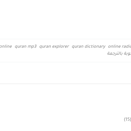
online
quran mp3
quran explorer
quran dictionary
online radi
بة بالترجمة