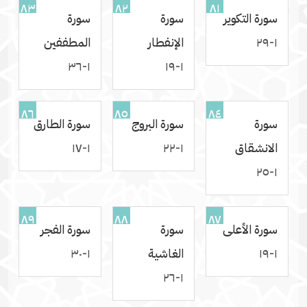
٨٣
٨٢
٨١
سورة التكوير
سورة
سورة
١-٢٩
الإنفطار
المطففين
١-٣٦
١-١٩
٨٦
٨٥
٨٤
سورة
سورة البروج
سورة الطارق
الانشقاق
١-٢٢
١-١٧
١-٢٥
٨٩
٨٨
٨٧
سورة الأعلى
سورة
سورة الفجر
١-١٩
الغاشية
١-٣٠
١-٢٦