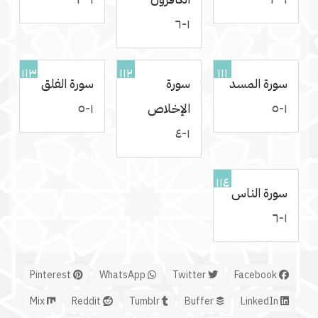
١-٦
١١٣
١١٢
١١١
سورة المسد
سورة
سورة الفلق
١-٥
الإخلاص
١-٥
١-٤
١١٤
سورة الناس
١-٦
Pinterest
WhatsApp
Twitter
Facebook
Mix
Reddit
Tumblr
Buffer
LinkedIn