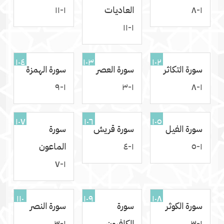
١-٨
العاديات
١-١١
١-١١
١٠٤
١٠٣
١٠٢
سورة التكاثر
سورة العصر
سورة الهمزة
١-٩
١-٣
١-٨
١٠٧
١٠٦
١٠٥
سورة الفيل
سورة قريش
سورة
١-٥
١-٤
الماعون
١-٧
١١٠
١٠٩
١٠٨
سورة الكوثر
سورة
سورة النصر
١-٣
الكافرون
١-٣