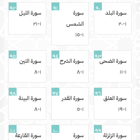
٩٢
٩١
٩٠
سورة البلد
سورة
سورة الليل
١-٢٠
الشمس
١-٢١
١-١٥
٩٥
٩٤
٩٣
سورة الضحى
سورة الشرح
سورة التين
١-٨
١-٨
١-١١
٩٨
٩٧
٩٦
سورة العلق
سورة القدر
سورة البينة
١-٨
١-٥
١-١٩
١٠١
١٠٠
٩٩
سورة الزلزلة
سورة
سورة القارعة