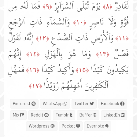
لَقَادِرࣱ
یَوۡمَ تُبۡلَى ٱلسَّرَاۤىِٕرُ
فَمَا لَهُۥ مِن
﴿٩﴾
﴿٨﴾
قُوَّةࣲ وَلَا نَاصِرࣲ
وَٱلسَّمَاۤءِ ذَاتِ ٱلرَّجۡعِ
﴿١٠﴾
وَٱلۡأَرۡضِ ذَاتِ ٱلصَّدۡعِ
إِنَّهُۥ لَقَوۡلࣱ
﴿١٢﴾
﴿١١﴾
فَصۡلࣱ
وَمَا هُوَ بِٱلۡهَزۡلِ
إِنَّهُمۡ
﴿١٤﴾
﴿١٣﴾
یَكِیدُونَ كَیۡدࣰا
وَأَكِیدُ كَیۡدࣰا
فَمَهِّلِ
﴿١٦﴾
﴿١٥﴾
ٱلۡكَـٰفِرِینَ أَمۡهِلۡهُمۡ رُوَیۡدَۢا
﴿١٧﴾
Pinterest
WhatsApp
Twitter
Facebook
Mix
Reddit
Tumblr
Buffer
LinkedIn
Wordpress
Pocket
Evernote