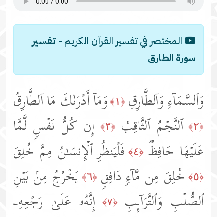
المختصر في تفسير القرآن الكريم -
تفسير
سورة الطارق
وَٱلسَّمَاۤءِ وَٱلطَّارِقِ
وَمَاۤ أَدۡرَىٰكَ مَا ٱلطَّارِقُ
﴿١﴾
ٱلنَّجۡمُ ٱلثَّاقِبُ
إِن كُلُّ نَفۡسࣲ لَّمَّا
﴿٣﴾
﴿٢﴾
عَلَیۡهَا حَافِظࣱ
فَلۡیَنظُرِ ٱلۡإِنسَـٰنُ مِمَّ خُلِقَ
﴿٤﴾
خُلِقَ مِن مَّاۤءࣲ دَافِقࣲ
یَخۡرُجُ مِنۢ بَیۡنِ
﴿٦﴾
﴿٥﴾
ٱلصُّلۡبِ وَٱلتَّرَاۤىِٕبِ
إِنَّهُۥ عَلَىٰ رَجۡعِهِۦ
﴿٧﴾