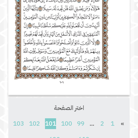
اختر الصفحة
(current)
103
102
101
100
99
...
2
1
»