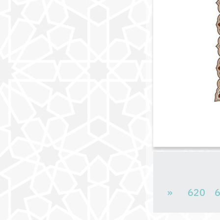
«
620