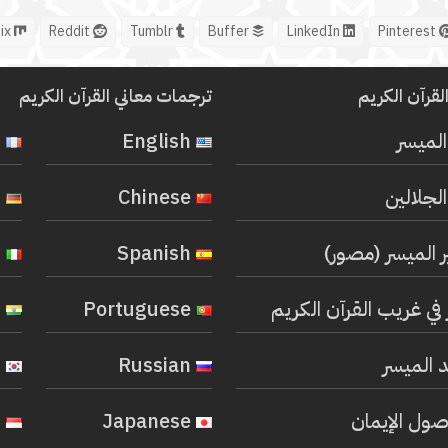
Mix
Reddit
Tumblr
Buffer
LinkedIn
Pinterest
لقرآن الكريم
ترجمات معاني القرآن الكريم
المیسر
English
French
لجلالين
Chinese
German
ر الميسر (مصور)
Spanish
Italian
في غريب القرآن الكريم
Portuguese
Hindi
 الميسر
Russian
Korean
صول الإيمان
Japanese
Indonesian