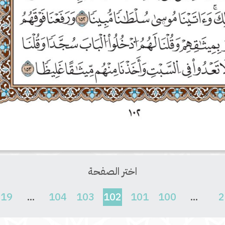
اختر الصفحة
(current)
619
...
104
103
102
101
100
...
2