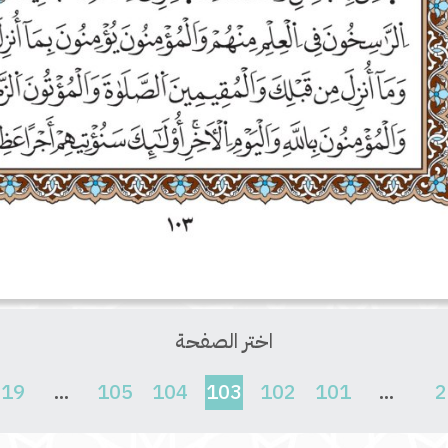
اختر الصفحة
(current)
619
...
105
104
103
102
101
...
2