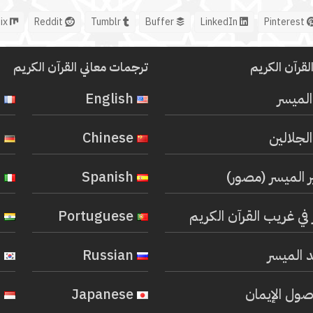
Mix
Reddit
Tumblr
Buffer
LinkedIn
Pinterest
لقرآن الكريم
ترجمات معاني القرآن الكريم
المیسر
English
French
لجلالين
Chinese
German
ر الميسر (مصور)
Spanish
Italian
في غريب القرآن الكريم
Portuguese
Hindi
 الميسر
Russian
Korean
صول الإيمان
Japanese
Indonesian