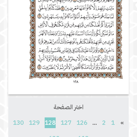
اختر الصفحة
(current)
130
129
128
127
126
...
2
1
»