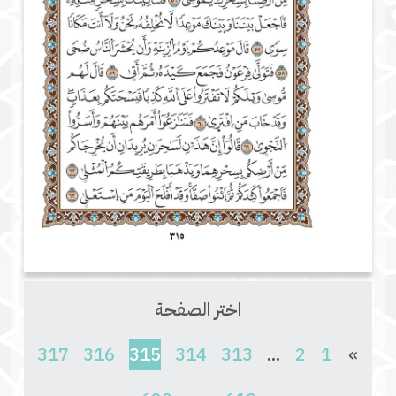
اختر الصفحة
(current)
317
316
315
314
313
...
2
1
»