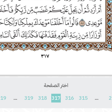
اختر الصفحة
(current)
619
...
319
318
317
316
315
...
2