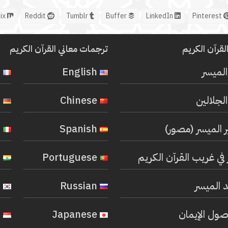
Mix
Reddit
Tumblr
Buffer
LinkedIn
Pinterest
لقرآن الكريم
ترجمات معاني القرآن الكريم
المیسر
English
French
لجلالين
Chinese
German
ر الميسر (مصور)
Spanish
Italian
في غريب القرآن الكريم
Portuguese
Hindi
 الميسر
Russian
Korean
صول الإيمان
Japanese
Indonesian