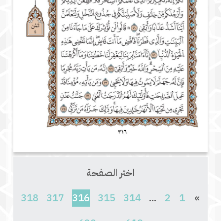
اختر الصفحة
(current)
318
317
316
315
314
...
2
1
»