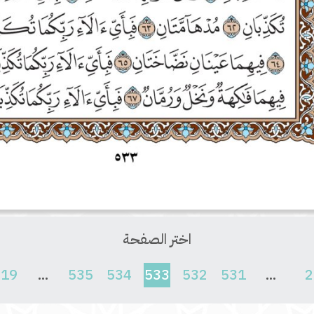
اختر الصفحة
(current)
619
...
535
534
533
532
531
...
2