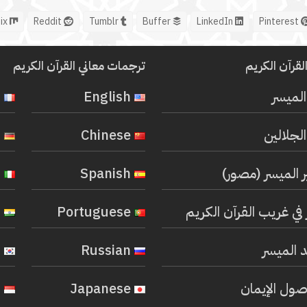
Mix
Reddit
Tumblr
Buffer
LinkedIn
Pinterest
لقرآن الكريم
ترجمات معاني القرآن الكريم
المیسر
English
French
لجلالين
Chinese
German
ر الميسر (مصور)
Spanish
Italian
في غريب القرآن الكريم
Portuguese
Hindi
 الميسر
Russian
Korean
صول الإيمان
Japanese
Indonesian