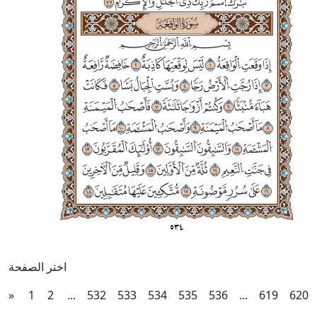
اختر الصفحة
(current)
»
1
2
...
532
533
534
535
536
...
619
620