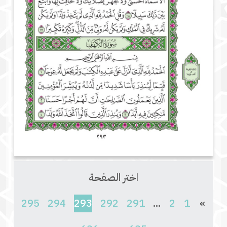
اختر الصفحة
(current)
295
294
293
292
291
...
2
1
»