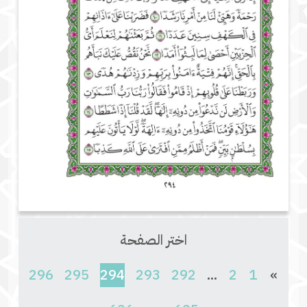
اختر الصفحة
(current)
296
295
294
293
292
...
2
1
»