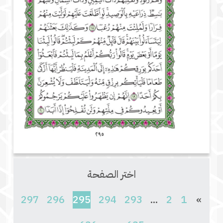
اختر الصفحة
(current)
297
296
295
294
293
...
2
1
»