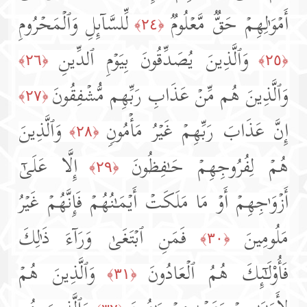
أَمۡوَ ٰ⁠لِهِمۡ حَقࣱّ مَّعۡلُومࣱ
لِّلسَّاۤىِٕلِ وَٱلۡمَحۡرُومِ
﴿٢٤﴾
وَٱلَّذِینَ یُصَدِّقُونَ بِیَوۡمِ ٱلدِّینِ
﴿٢٦﴾
﴿٢٥﴾
وَٱلَّذِینَ هُم مِّنۡ عَذَابِ رَبِّهِم مُّشۡفِقُونَ
﴿٢٧﴾
إِنَّ عَذَابَ رَبِّهِمۡ غَیۡرُ مَأۡمُونࣲ
وَٱلَّذِینَ
﴿٢٨﴾
هُمۡ لِفُرُوجِهِمۡ حَـٰفِظُونَ
إِلَّا عَلَىٰۤ
﴿٢٩﴾
أَزۡوَ ٰ⁠جِهِمۡ أَوۡ مَا مَلَكَتۡ أَیۡمَـٰنُهُمۡ فَإِنَّهُمۡ غَیۡرُ
مَلُومِینَ
فَمَنِ ٱبۡتَغَىٰ وَرَاۤءَ ذَ ٰ⁠لِكَ
﴿٣٠﴾
فَأُو۟لَـٰۤىِٕكَ هُمُ ٱلۡعَادُونَ
وَٱلَّذِینَ هُمۡ
﴿٣١﴾