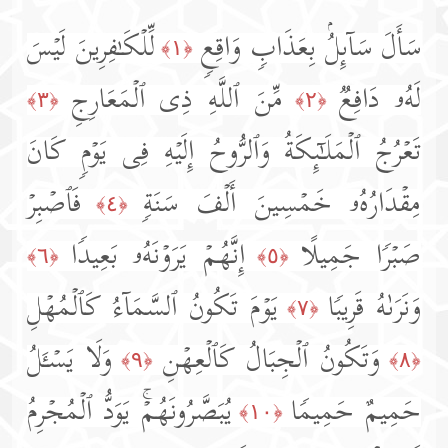
سَأَلَ سَاۤىِٕلُۢ بِعَذَابࣲ وَاقِعࣲ
لِّلۡكَـٰفِرِینَ لَیۡسَ
﴿١﴾
لَهُۥ دَافِعࣱ
مِّنَ ٱللَّهِ ذِی ٱلۡمَعَارِجِ
﴿٣﴾
﴿٢﴾
تَعۡرُجُ ٱلۡمَلَـٰۤىِٕكَةُ وَٱلرُّوحُ إِلَیۡهِ فِی یَوۡمࣲ كَانَ
مِقۡدَارُهُۥ خَمۡسِینَ أَلۡفَ سَنَةࣲ
فَٱصۡبِرۡ
﴿٤﴾
صَبۡرࣰا جَمِیلًا
إِنَّهُمۡ یَرَوۡنَهُۥ بَعِیدࣰا
﴿٦﴾
﴿٥﴾
وَنَرَىٰهُ قَرِیبࣰا
یَوۡمَ تَكُونُ ٱلسَّمَاۤءُ كَٱلۡمُهۡلِ
﴿٧﴾
وَتَكُونُ ٱلۡجِبَالُ كَٱلۡعِهۡنِ
وَلَا یَسۡـَٔلُ
﴿٩﴾
﴿٨﴾
حَمِیمٌ حَمِیمࣰا
یُبَصَّرُونَهُمۡۚ یَوَدُّ ٱلۡمُجۡرِمُ
﴿١٠﴾