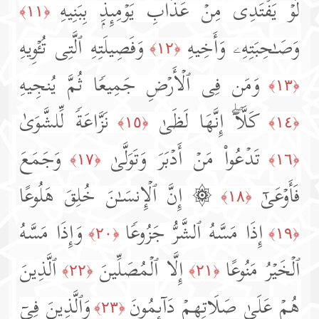
لَوۡ یَفۡتَدِی مِنۡ عَذَابِ یَوۡمِىِٕذِۭ بِبَنِیهِ
﴿١١﴾
وَصَـٰحِبَتِهِۦ وَأَخِیهِ
وَفَصِیلَتِهِ ٱلَّتِی تُـٔۡوِیهِ
﴿١٢﴾
وَمَن فِی ٱلۡأَرۡضِ جَمِیعࣰا ثُمَّ یُنجِیهِ
﴿١٣﴾
كَلَّاۤۖ إِنَّهَا لَظَىٰ
نَزَّاعَةࣰ لِّلشَّوَىٰ
﴿١٥﴾
﴿١٤﴾
تَدۡعُوا۟ مَنۡ أَدۡبَرَ وَتَوَلَّىٰ
وَجَمَعَ
﴿١٧﴾
﴿١٦﴾
فَأَوۡعَىٰۤ
۞ إِنَّ ٱلۡإِنسَـٰنَ خُلِقَ هَلُوعًا
﴿١٨﴾
إِذَا مَسَّهُ ٱلشَّرُّ جَزُوعࣰا
وَإِذَا مَسَّهُ
﴿٢٠﴾
﴿١٩﴾
ٱلۡخَیۡرُ مَنُوعًا
إِلَّا ٱلۡمُصَلِّینَ
ٱلَّذِینَ
﴿٢٢﴾
﴿٢١﴾
هُمۡ عَلَىٰ صَلَاتِهِمۡ دَاۤىِٕمُونَ
وَٱلَّذِینَ فِیۤ
﴿٢٣﴾