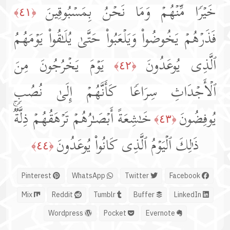
خَیۡرࣰا مِّنۡهُمۡ وَمَا نَحۡنُ بِمَسۡبُوقِینَ
﴿٤١﴾
فَذَرۡهُمۡ یَخُوضُوا۟ وَیَلۡعَبُوا۟ حَتَّىٰ یُلَـٰقُوا۟ یَوۡمَهُمُ
ٱلَّذِی یُوعَدُونَ
یَوۡمَ یَخۡرُجُونَ مِنَ
﴿٤٢﴾
ٱلۡأَجۡدَاثِ سِرَاعࣰا كَأَنَّهُمۡ إِلَىٰ نُصُبࣲ
یُوفِضُونَ
خَـٰشِعَةً أَبۡصَـٰرُهُمۡ تَرۡهَقُهُمۡ ذِلَّةࣱۚ
﴿٤٣﴾
ذَ ٰ⁠لِكَ ٱلۡیَوۡمُ ٱلَّذِی كَانُوا۟ یُوعَدُونَ
﴿٤٤﴾
Pinterest
WhatsApp
Twitter
Facebook
Mix
Reddit
Tumblr
Buffer
LinkedIn
Wordpress
Pocket
Evernote