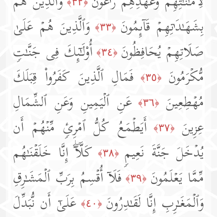
لِأَمَـٰنَـٰتِهِمۡ وَعَهۡدِهِمۡ رَ ٰ⁠عُونَ
وَٱلَّذِینَ هُم
﴿٣٢﴾
بِشَهَـٰدَ ٰ⁠تِهِمۡ قَاۤىِٕمُونَ
وَٱلَّذِینَ هُمۡ عَلَىٰ
﴿٣٣﴾
صَلَاتِهِمۡ یُحَافِظُونَ
أُو۟لَـٰۤىِٕكَ فِی جَنَّـٰتࣲ
﴿٣٤﴾
مُّكۡرَمُونَ
فَمَالِ ٱلَّذِینَ كَفَرُوا۟ قِبَلَكَ
﴿٣٥﴾
مُهۡطِعِینَ
عَنِ ٱلۡیَمِینِ وَعَنِ ٱلشِّمَالِ
﴿٣٦﴾
عِزِینَ
أَیَطۡمَعُ كُلُّ ٱمۡرِئࣲ مِّنۡهُمۡ أَن
﴿٣٧﴾
یُدۡخَلَ جَنَّةَ نَعِیمࣲ
كَلَّاۤۖ إِنَّا خَلَقۡنَـٰهُم
﴿٣٨﴾
مِّمَّا یَعۡلَمُونَ
فَلَاۤ أُقۡسِمُ بِرَبِّ ٱلۡمَشَـٰرِقِ
﴿٣٩﴾
وَٱلۡمَغَـٰرِبِ إِنَّا لَقَـٰدِرُونَ
عَلَىٰۤ أَن نُّبَدِّلَ
﴿٤٠﴾