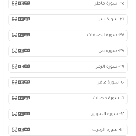
٣٥- سورة فاطر
٣٦- سورة يس
٣٧- سورة الصافات
٣٨- سورة ص
٣٩- سورة الزمر
٤٠- سورة غافر
٤١- سورة فصلت
٤٢- سورة الشورى
٤٣- سورة الزخرف