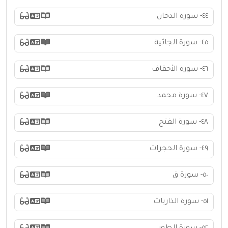
٤٤- سورة الدخان
٤٥- سورة الجاثية
٤٦- سورة الأحقاف
٤٧- سورة محمد
٤٨- سورة الفتح
٤٩- سورة الحجرات
٥٠- سورة ق
٥١- سورة الذاريات