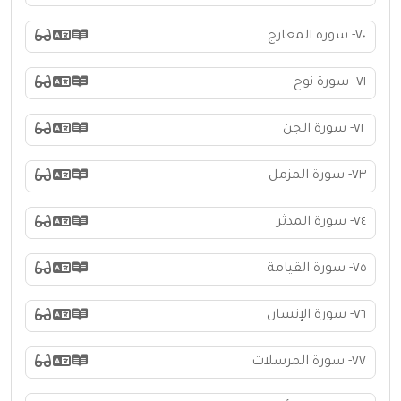
٧٠- سورة المعارج
٧١- سورة نوح
٧٢- سورة الجن
٧٣- سورة المزمل
٧٤- سورة المدثر
٧٥- سورة القيامة
٧٦- سورة الإنسان
٧٧- سورة المرسلات