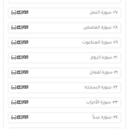
٢٧- سورة النمل
٢٨- سورة القصص
٢٩- سورة العنكبوت
٣٠- سورة الروم
٣١- سورة لقمان
٣٢- سورة السجدة
٣٣- سورة الأحزاب
٣٤- سورة سبأ