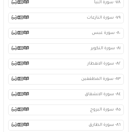
٧٨- سورة النبأ
٧٩- سورة النازعات
٨٠- سورة عبس
٨١- سورة التكوير
٨٢- سورة الانفطار
٨٣- سورة المطففين
٨٤- سورة الانشقاق
٨٥- سورة البروج
٨٦- سورة الطارق