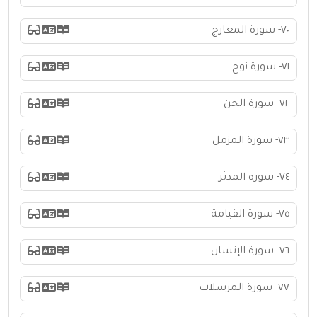
٧٠- سورة المعارج
٧١- سورة نوح
٧٢- سورة الجن
٧٣- سورة المزمل
٧٤- سورة المدثر
٧٥- سورة القيامة
٧٦- سورة الإنسان
٧٧- سورة المرسلات