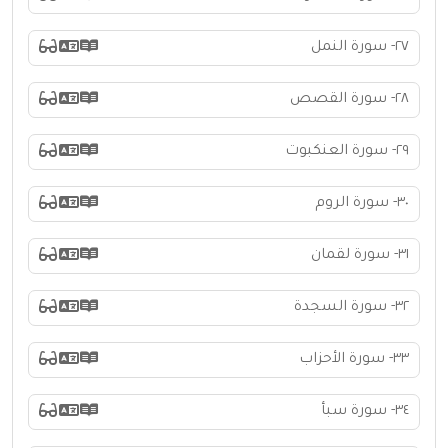
٢٧- سورة النمل
٢٨- سورة القصص
٢٩- سورة العنكبوت
٣٠- سورة الروم
٣١- سورة لقمان
٣٢- سورة السجدة
٣٣- سورة الأحزاب
٣٤- سورة سبأ