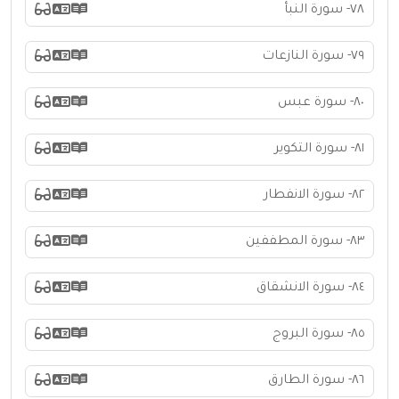
٧٨- سورة النبأ
٧٩- سورة النازعات
٨٠- سورة عبس
٨١- سورة التكوير
٨٢- سورة الانفطار
٨٣- سورة المطففين
٨٤- سورة الانشقاق
٨٥- سورة البروج
٨٦- سورة الطارق