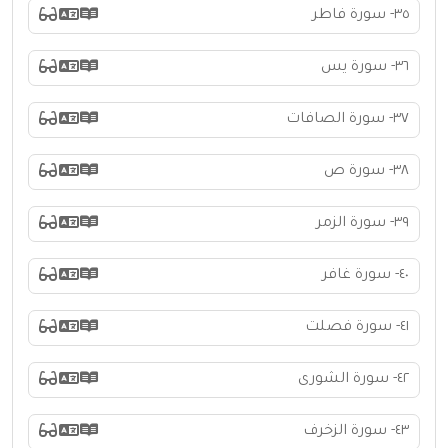
٣٥- سورة فاطر
٣٦- سورة يس
٣٧- سورة الصافات
٣٨- سورة ص
٣٩- سورة الزمر
٤٠- سورة غافر
٤١- سورة فصلت
٤٢- سورة الشورى
٤٣- سورة الزخرف