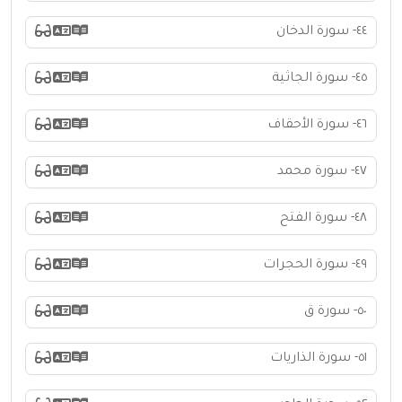
٤٤- سورة الدخان
٤٥- سورة الجاثية
٤٦- سورة الأحقاف
٤٧- سورة محمد
٤٨- سورة الفتح
٤٩- سورة الحجرات
٥٠- سورة ق
٥١- سورة الذاريات