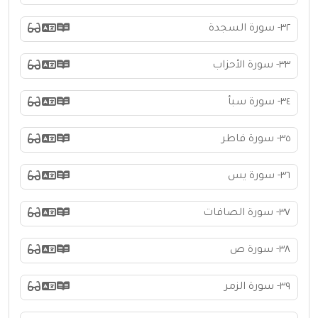
٣٢- سورة السجدة
٣٣- سورة الأحزاب
٣٤- سورة سبأ
٣٥- سورة فاطر
٣٦- سورة يس
٣٧- سورة الصافات
٣٨- سورة ص
٣٩- سورة الزمر