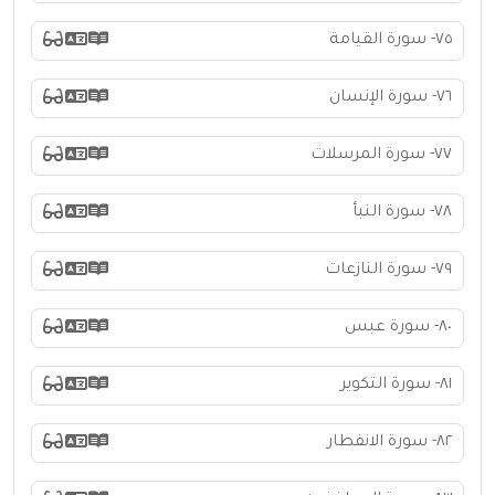
٧٥- سورة القيامة
٧٦- سورة الإنسان
٧٧- سورة المرسلات
٧٨- سورة النبأ
٧٩- سورة النازعات
٨٠- سورة عبس
٨١- سورة التكوير
٨٢- سورة الانفطار