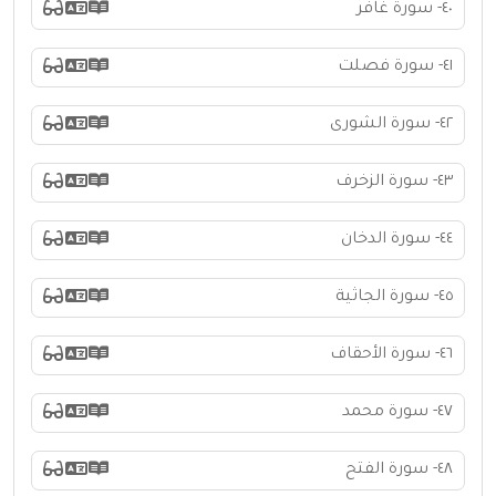
٤٠- سورة غافر
٤١- سورة فصلت
٤٢- سورة الشورى
٤٣- سورة الزخرف
٤٤- سورة الدخان
٤٥- سورة الجاثية
٤٦- سورة الأحقاف
٤٧- سورة محمد
٤٨- سورة الفتح