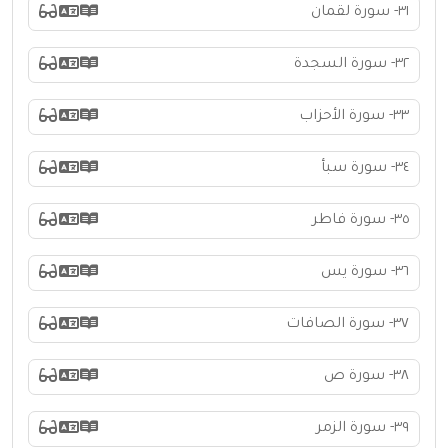
٣١- سورة لقمان
٣٢- سورة السجدة
٣٣- سورة الأحزاب
٣٤- سورة سبأ
٣٥- سورة فاطر
٣٦- سورة يس
٣٧- سورة الصافات
٣٨- سورة ص
٣٩- سورة الزمر