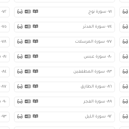
٧١- سورة نوح
٧٢- سورة الجن
٧٤- سورة المدثر
٧٥- سورة القيامة
٧٧- سورة المرسلات
٧٨- سورة النبأ
٨٠- سورة عبس
٨١- سورة التكوير
٨٣- سورة المطففين
٨٤- سورة الانشقاق
٨٦- سورة الطارق
٨٧- سورة الأعلى
٨٩- سورة الفجر
٩٠- سورة البلد
٩٢- سورة الليل
٩٣- سورة الضحى