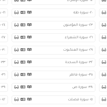
١٧- سورة الإسراء
١٨- سورة الكهف
٢٠- سورة طه
٢١- سورة الأنبياء
٢٣- سورة المؤمنون
٢٤- سورة النور
٢٦- سورة الشعراء
٢٧- سورة النمل
٢٩- سورة العنكبوت
٣٠- سورة الروم
٣٢- سورة السجدة
٣٣- سورة الأحزاب
٣٥- سورة فاطر
٣٦- سورة يس
٣٨- سورة ص
٣٩- سورة الزمر
٤١- سورة فصلت
٤٢- سورة الشورى