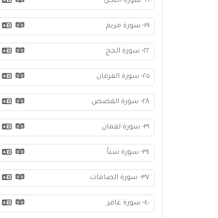
١٦- سورة النحل
١٩- سورة مريم
٢٢- سورة الحج
٢٥- سورة الفرقان
٢٨- سورة القصص
٣١- سورة لقمان
٣٤- سورة سبأ
٣٧- سورة الصافات
٤٠- سورة غافر