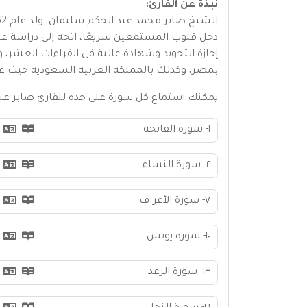
نبذة عن القارئ:
دخل قلوب المستمعين سريعًا، اتجه إلى دراسة علو
إجازة التجويد وشهادة عالية في القراءات العشر،
بمصر، وكذلك بالمملكة العربية السعودية حيث عمل 
يمكنك استماع كل سورة على حده للقارئ صابر عب
١- سورة الفاتحة
٤- سورة النساء
٧- سورة الأعراف
١٠- سورة يونس
١٣- سورة الرعد