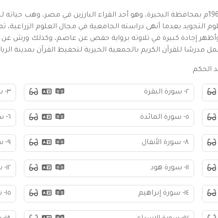
الشيخ صابر محمد عبد الحكم سليمان، ولد عام 1962م بمحافظة البحيرة، وهو أحد القراء البارزين 
م التجويد بعدما أنهى دراسته الجامعية في مجال العلوم الزراعية، ث
 وأظهر إجادة كبيرة في تلاوته برواية حفص عن عاصم، وكذلك ورش عن 
مدرسًا للقرآن الكريم بالجمعية الخيرية لتحفيظ القرآن بمدينة الريا
د الحكم
٢- سورة البقرة
٣- سورة آل عمران
٥- سورة المائدة
٦- سورة الأنعام
٨- سورة الأنفال
٩- سورة التوبة
١١- سورة هود
١٢- سورة يوسف
١٤- سورة إبراهيم
١٥- سورة الحجر