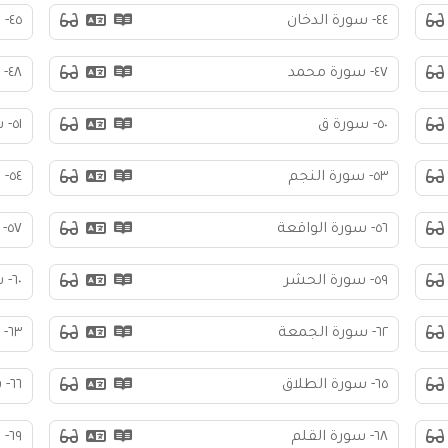
٤٤- سورة الدخان
٤٥- سورة الجاثية
٤٧- سورة محمد
٤٨- سورة الفتح
٥٠- سورة ق
٥١- سورة الذاريات
٥٣- سورة النجم
٥٤- سورة القمر
٥٦- سورة الواقعة
٥٧- سورة الحديد
٥٩- سورة الحشر
٦٠- سورة الممتحنة
٦٢- سورة الجمعة
٦٣- سورة المنافقون
٦٥- سورة الطلاق
٦٦- سورة التحريم
٦٨- سورة القلم
٦٩- سورة الحاقة