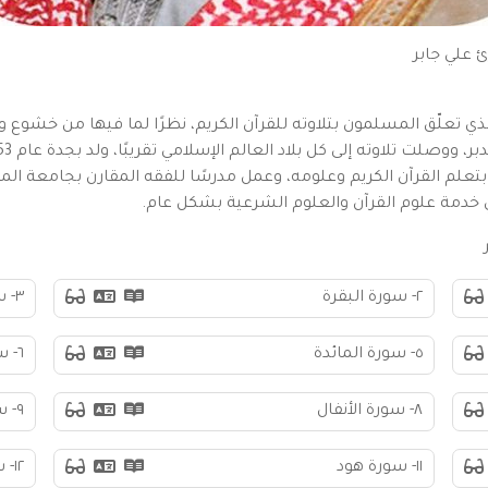
 علي جابر
ذي تعلّق المسلمون بتلاوته للقرآن الكريم، نظرًا لما فيها من خشوع وإ
تعلم القرآن الكريم وعلومه، وعمل مدرسًا للفقه المقارن بجامعة الملك
 خدمة علوم القرآن والعلوم الشرعية بشكل عام.
٢- سورة البقرة
٣- سورة آل عمران
٥- سورة المائدة
٦- سورة الأنعام
٨- سورة الأنفال
٩- سورة التوبة
١١- سورة هود
١٢- سورة يوسف