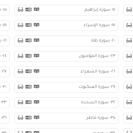
١٤- سورة إبراهيم
١٥- سورة الحجر
١٧- سورة الإسراء
١٨- سورة الكهف
٢٠- سورة طه
٢١- سورة الأنبياء
٢٣- سورة المؤمنون
٢٤- سورة النور
٢٦- سورة الشعراء
٢٧- سورة النمل
٢٩- سورة العنكبوت
٣٠- سورة الروم
٣٢- سورة السجدة
٣٣- سورة الأحزاب
٣٥- سورة فاطر
٣٦- سورة يس