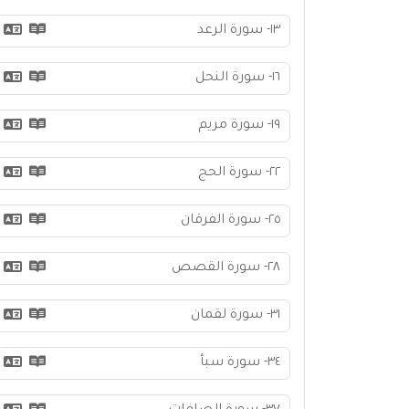
١٣- سورة الرعد
١٦- سورة النحل
١٩- سورة مريم
٢٢- سورة الحج
٢٥- سورة الفرقان
٢٨- سورة القصص
٣١- سورة لقمان
٣٤- سورة سبأ