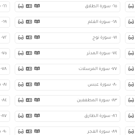
٦٥- سورة الطلاق
٦٦- سورة التحريم
٦٨- سورة القلم
٦٩- سورة الحاقة
٧١- سورة نوح
٧٢- سورة الجن
٧٤- سورة المدثر
٧٥- سورة القيامة
٧٧- سورة المرسلات
٧٨- سورة النبأ
٨٠- سورة عبس
٨١- سورة التكوير
٨٣- سورة المطففين
٨٤- سورة الانشقاق
٨٦- سورة الطارق
٨٧- سورة الأعلى
٨٩- سورة الفجر
٩٠- سورة البلد