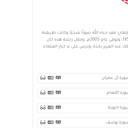
تقان؛ فقد حباه الله صوتًا شجيًا وكانت طريقته
في التجويد تأخذ بمسامع الناس وتحملهم على التدبر، ووصلت تلاوته إلى كل بلاد العالم الإسلامي تقريبًا، ولد بجدة عام 1953، وتوفي عام 2005م، وخلال رحلته هذه كان
 عبد العزيز بجدة، ودرس على يد كبار العلماء