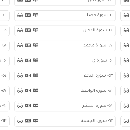
٣٨- سورة ص
٣٩- سورة الزمر
٤١- سورة فصلت
٤٢- سورة الشورى
٤٤- سورة الدخان
٤٥- سورة الجاثية
٤٧- سورة محمد
٤٨- سورة الفتح
٥٠- سورة ق
٥١- سورة الذاريات
٥٣- سورة النجم
٥٤- سورة القمر
٥٦- سورة الواقعة
٥٧- سورة الحديد
٥٩- سورة الحشر
٦٠- سورة الممتحنة
٦٢- سورة الجمعة
٦٣- سورة المنافقون