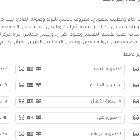
 عماد زهير حافظ
حافظ، إمام وخطيب سعودي، معروف بحسن تلاوته وصوته الهادئ حيث كان 
اجستير في الكتاب والسنة، ثم الدكتوراه في التفسير من الجامعة ال
راسات العليا بقسم التفسير وعلوم القرآن، ورئيس مجلس إدراة مركز 
ه مصحف مرتل برواية حفص، وهو من المُعلمين البارزين للقرآن الكريم.
ير حافظ
٢- سورة البقرة
٣- سورة آل عمران
٥- سورة المائدة
٦- سورة الأنعام
٨- سورة الأنفال
٩- سورة التوبة
١١- سورة هود
١٢- سورة يوسف
١٤- سورة إبراهيم
١٥- سورة الحجر