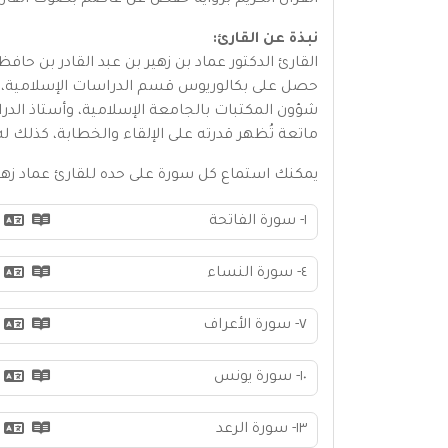
القرآن الكريم برواية حفص عن عاصم بصوت القارئ
نبذة عن القارئ:
القارئ الدكتور عماد بن زهير بن عبد القادر بن 
حصل على بكالوريوس قسم الدراسات الإسلامية، وم
شؤون المكتبات بالجامعة الإسلامية، وأستاذ الد
ماتعة تُظهر قدرته على الإلقاء والخطابة، كذلك ل
يمكنك استماع كل سورة على حده للقارئ عماد زه
١- سورة الفاتحة
٤- سورة النساء
٧- سورة الأعراف
١٠- سورة يونس
١٣- سورة الرعد