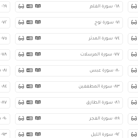
٦٨- سورة القلم
٦٩- سورة الحاقة
٧١- سورة نوح
٧٢- سورة الجن
٧٤- سورة المدثر
٧٥- سورة القيامة
٧٧- سورة المرسلات
٧٨- سورة النبأ
٨٠- سورة عبس
٨١- سورة التكوير
٨٣- سورة المطففين
٨٤- سورة الانشقاق
٨٦- سورة الطارق
٨٧- سورة الأعلى
٨٩- سورة الفجر
٩٠- سورة البلد
٩٢- سورة الليل
٩٣- سورة الضحى