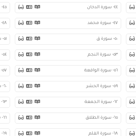
٤٤- سورة الدخان
٤٥- سورة الجاثية
٤٧- سورة محمد
٤٨- سورة الفتح
٥٠- سورة ق
٥١- سورة الذاريات
٥٣- سورة النجم
٥٤- سورة القمر
٥٦- سورة الواقعة
٥٧- سورة الحديد
٥٩- سورة الحشر
٦٠- سورة الممتحنة
٦٢- سورة الجمعة
٦٣- سورة المنافقون
٦٥- سورة الطلاق
٦٦- سورة التحريم
٦٨- سورة القلم
٦٩- سورة الحاقة