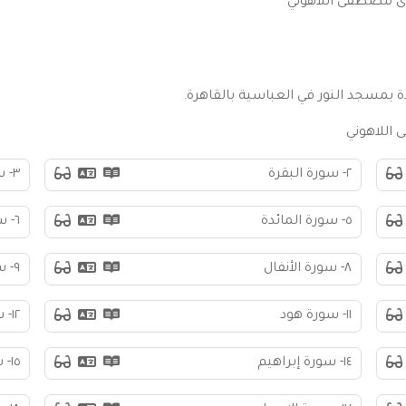
رئ مصطفى اللاهوني
 بمسجد النور في العباسية بالقاهرة.
اللاهوني
٢- سورة البقرة
٣- سورة آل عمران
٥- سورة المائدة
٦- سورة الأنعام
٨- سورة الأنفال
٩- سورة التوبة
١١- سورة هود
١٢- سورة يوسف
١٤- سورة إبراهيم
١٥- سورة الحجر