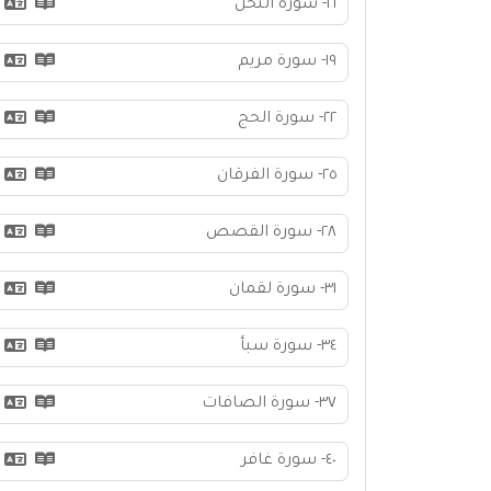
١٦- سورة النحل
١٩- سورة مريم
٢٢- سورة الحج
٢٥- سورة الفرقان
٢٨- سورة القصص
٣١- سورة لقمان
٣٤- سورة سبأ
٣٧- سورة الصافات
٤٠- سورة غافر