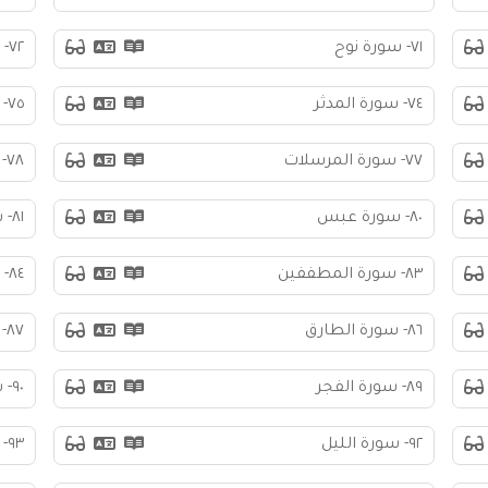
٧١- سورة نوح
٧٢- سورة الجن
٧٤- سورة المدثر
٧٥- سورة القيامة
٧٧- سورة المرسلات
٧٨- سورة النبأ
٨٠- سورة عبس
٨١- سورة التكوير
٨٣- سورة المطففين
٨٤- سورة الانشقاق
٨٦- سورة الطارق
٨٧- سورة الأعلى
٨٩- سورة الفجر
٩٠- سورة البلد
٩٢- سورة الليل
٩٣- سورة الضحى