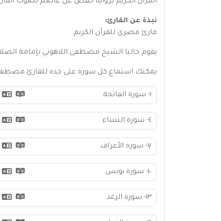
القرآن الكريم برواية حفص عن عاصم بصوت القا
نبذة عن القارئ:
قارئ مصري للقرآن الكريم.
يقوم حاليا الشيخ مصطفى اللاهوني بإمامة الصلاة
يمكنك استماع كل سورة على حده للقارئ مصطفى 
١- سورة الفاتحة
٤- سورة النساء
٧- سورة الأعراف
١٠- سورة يونس
١٣- سورة الرعد