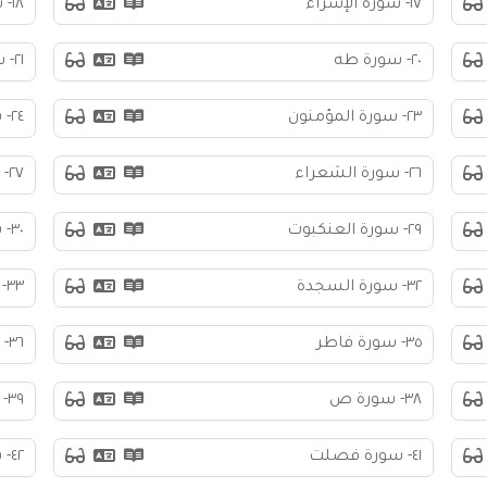
١٧- سورة الإسراء
١٨- سورة الكهف
٢٠- سورة طه
٢١- سورة الأنبياء
٢٣- سورة المؤمنون
٢٤- سورة النور
٢٦- سورة الشعراء
٢٧- سورة النمل
٢٩- سورة العنكبوت
٣٠- سورة الروم
٣٢- سورة السجدة
٣٣- سورة الأحزاب
٣٥- سورة فاطر
٣٦- سورة يس
٣٨- سورة ص
٣٩- سورة الزمر
٤١- سورة فصلت
٤٢- سورة الشورى