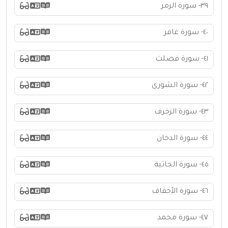
٣٩- سورة الزمر
٤٠- سورة غافر
٤١- سورة فصلت
٤٢- سورة الشورى
٤٣- سورة الزخرف
٤٤- سورة الدخان
٤٥- سورة الجاثية
٤٦- سورة الأحقاف
٤٧- سورة محمد