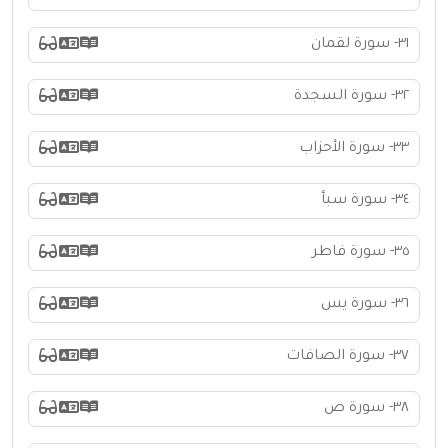
٣١- سورة لقمان
٣٢- سورة السجدة
٣٣- سورة الأحزاب
٣٤- سورة سبأ
٣٥- سورة فاطر
٣٦- سورة يس
٣٧- سورة الصافات
٣٨- سورة ص