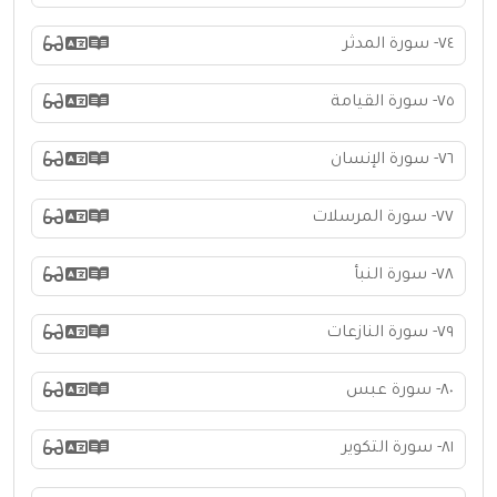
٧٤- سورة المدثر
٧٥- سورة القيامة
٧٦- سورة الإنسان
٧٧- سورة المرسلات
٧٨- سورة النبأ
٧٩- سورة النازعات
٨٠- سورة عبس
٨١- سورة التكوير