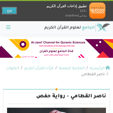
تطبيق إذاعات القرآن الكريم
فتح
EDC
مجانيundefined
الرئيسية
المكتبة الرقمية
قرّاء القرآن الكريم
التلاوات
ناصر القطامي
ناصر القطامي - رواية حفص