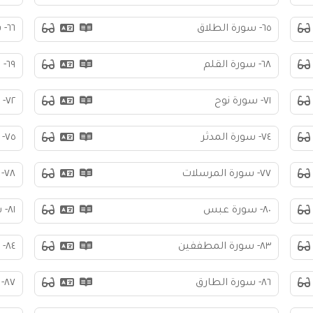
٦٥- سورة الطلاق
٦٦- سورة التحريم
٦٨- سورة القلم
٦٩- سورة الحاقة
٧١- سورة نوح
٧٢- سورة الجن
٧٤- سورة المدثر
٧٥- سورة القيامة
٧٧- سورة المرسلات
٧٨- سورة النبأ
٨٠- سورة عبس
٨١- سورة التكوير
٨٣- سورة المطففين
٨٤- سورة الانشقاق
٨٦- سورة الطارق
٨٧- سورة الأعلى