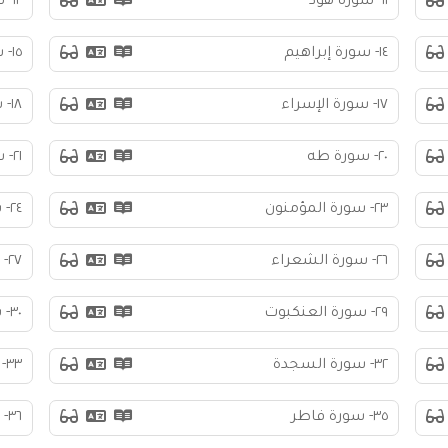
١١- سورة هود
١٢- سورة يوسف
١٤- سورة إبراهيم
١٥- سورة الحجر
١٧- سورة الإسراء
١٨- سورة الكهف
٢٠- سورة طه
٢١- سورة الأنبياء
٢٣- سورة المؤمنون
٢٤- سورة النور
٢٦- سورة الشعراء
٢٧- سورة النمل
٢٩- سورة العنكبوت
٣٠- سورة الروم
٣٢- سورة السجدة
٣٣- سورة الأحزاب
٣٥- سورة فاطر
٣٦- سورة يس