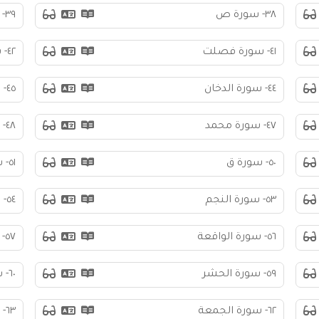
٣٨- سورة ص
٣٩- سورة الزمر
٤١- سورة فصلت
٤٢- سورة الشورى
٤٤- سورة الدخان
٤٥- سورة الجاثية
٤٧- سورة محمد
٤٨- سورة الفتح
٥٠- سورة ق
٥١- سورة الذاريات
٥٣- سورة النجم
٥٤- سورة القمر
٥٦- سورة الواقعة
٥٧- سورة الحديد
٥٩- سورة الحشر
٦٠- سورة الممتحنة
٦٢- سورة الجمعة
٦٣- سورة المنافقون