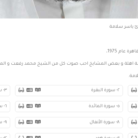
ئ ياسر سلامة
 عام 1975،
عة اهلة و بعض المشايخ احب صوت كل من الشيخ محمد رفعت و ال
امة.
٢- سورة البقرة
٣- سورة آل عمران
٥- سورة المائدة
٦- سورة الأنعام
٨- سورة الأنفال
٩- سورة التوبة